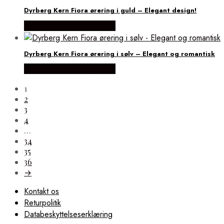
Dyrberg Kern Fiora ørering i guld – Elegant design!
Købes hos Dyrberg/Kern
Dyrberg Kern Fiora ørering i sølv – Elegant og romantisk
Købes hos Dyrberg/Kern
1
2
3
4
…
34
35
36
→
Kontakt os
Returpolitik
Databeskyttelseserklæring