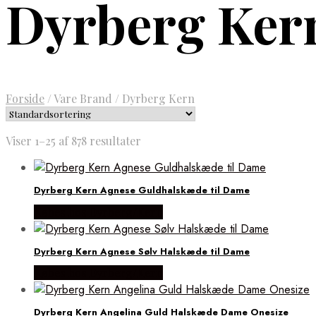
Dyrberg Ker
Forside
/
Vare Brand
/
Dyrberg Kern
Viser 1–25 af 878 resultater
Dyrberg Kern Agnese Guldhalskæde til Dame
Købes hos Dyrberg/Kern
Dyrberg Kern Agnese Sølv Halskæde til Dame
Købes hos Dyrberg/Kern
Dyrberg Kern Angelina Guld Halskæde Dame Onesize