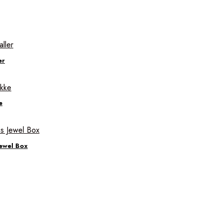
er
e
ewel Box