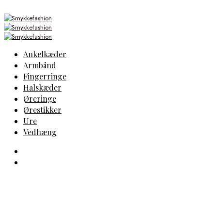
Ankelkæder
Armbånd
Fingerringe
Halskæder
Øreringe
Ørestikker
Ure
Vedhæng