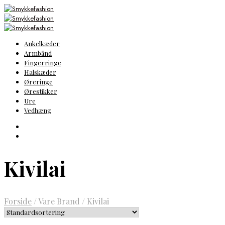
Ankelkæder
Armbånd
Fingerringe
Halskæder
Øreringe
Ørestikker
Ure
Vedhæng
Kivilai
Forside
/
Vare Brand
/
Kivilai