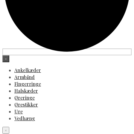
×
Ankelkæder
Armbånd
Fingerringe
Halskæder
Øreringe
Ørestikker
Ure
Vedhæng
×