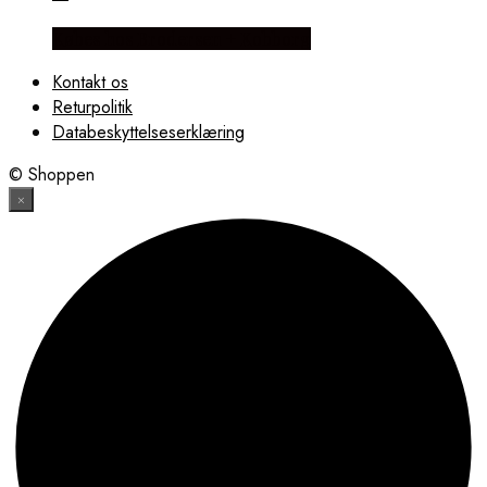
Købes hos Brodersen + Kobborg
Kontakt os
Returpolitik
Databeskyttelseserklæring
© Shoppen
×