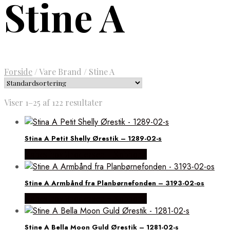
Stine A
Forside
/
Vare Brand
/
Stine A
Viser 1–25 af 122 resultater
Stina A Petit Shelly Ørestik – 1289-02-s
Købes hos Brodersen + Kobborg
Stine A Armbånd fra Planbørnefonden – 3193-02-os
Købes hos Brodersen + Kobborg
Stine A Bella Moon Guld Ørestik – 1281-02-s