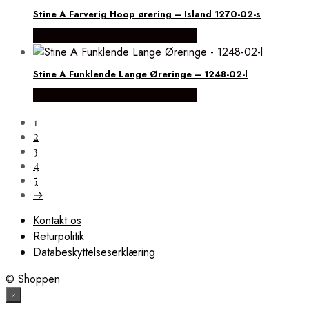
Stine A Farverig Hoop ørering – Island 1270-02-s
Købes hos Brodersen + Kobborg
Stine A Funklende Lange Øreringe – 1248-02-l
Købes hos Brodersen + Kobborg
1
2
3
4
5
→
Kontakt os
Returpolitik
Databeskyttelseserklæring
© Shoppen
×