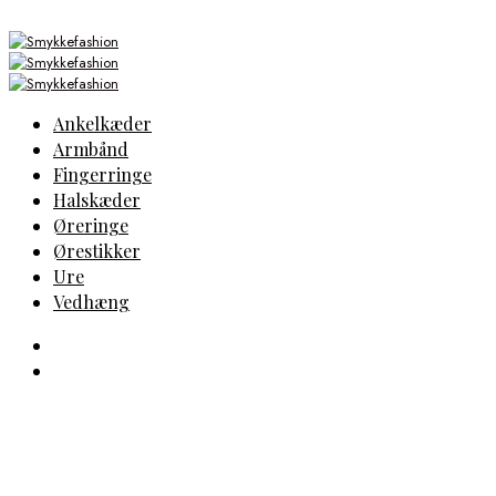
Ankelkæder
Armbånd
Fingerringe
Halskæder
Øreringe
Ørestikker
Ure
Vedhæng