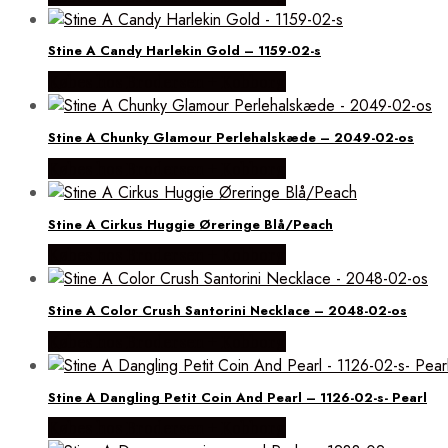
Stine A Candy Harlekin Gold – 1159-02-s
Købes hos Brodersen + Kobborg
Stine A Chunky Glamour Perlehalskæde – 2049-02-os
Købes hos Brodersen + Kobborg
Stine A Cirkus Huggie Øreringe Blå/Peach
Købes hos Brodersen + Kobborg
Stine A Color Crush Santorini Necklace – 2048-02-os
Købes hos Brodersen + Kobborg
Stine A Dangling Petit Coin And Pearl – 1126-02-s- Pearl
Købes hos Brodersen + Kobborg