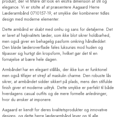
produkt, der vil tilføre dit look en ekstra dimension af stil og
elegance. Vi er stolte af at præsentere Aagaard Herre
Læderarmbånd 0710157-19, et smykke der kombinerer tidløs
design med moderne elementer.
Dette armbånd er skabt med omhu og sans for detaljerne. Det
er lavet af højkvalitets læder, som ikke blot sikrer holdbarhed,
men også giver en behagelig pasform omkring håndleddet.
Den bløde læderoverflade føles luksuriøs mod huden og
tilpasser sig hurtigt din kropsform, hvilket gør det til en
fornøjelse at bære hele dagen.
Armbåndet har en elegant stållås, der ikke kun er funktionel
men også tilføjer et strejf af maskulin charme. Den robuste lås
sikrer, at armbåndet sidder sikkert på plads, mens den stilfulde
finish giver et moderne udtryk. Dette smykke er perfekt til både
hverdagens casual outfits og de mere formelle anledninger,
hvor du ønsker at imponere.
Aagaard er kendt for deres kvalitetsprodukter og innovative
designs, og dette herre læderarmbånd lever op til alle