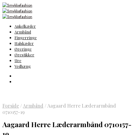
Ankelkæder
Armbånd
Fingerringe
Halskæder
Øreringe
Ørestikker
Ure
Vedhæng
Forside
/
Armbånd
/
Aagaard Herre Læderarmbånd
0710157-19
Aagaard Herre Læderarmbånd 0710157-
19