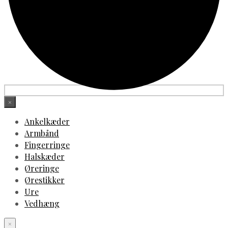
×
Ankelkæder
Armbånd
Fingerringe
Halskæder
Øreringe
Ørestikker
Ure
Vedhæng
×