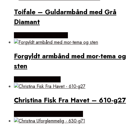
Toifale – Guldarmbånd med Grå
Diamant
Købes hos ninaroende.dk
Forgyldt armbånd med mor-tema og
sten
Købes hos Flora Fiona
Christina Fisk Fra Havet – 610-g27
Købes hos Brodersen + Kobborg