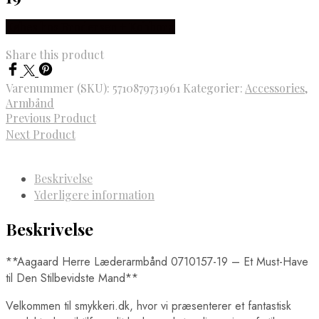
Købes hos Brodersen + Kobborg
Share this product
Varenummer (SKU):
5710879731961
Kategorier:
Accessories
,
Armbånd
Previous Product
Next Product
Beskrivelse
Yderligere information
Beskrivelse
**Aagaard Herre Læderarmbånd 0710157-19 – Et Must-Have
til Den Stilbevidste Mand**
Velkommen til smykkeri.dk, hvor vi præsenterer et fantastisk