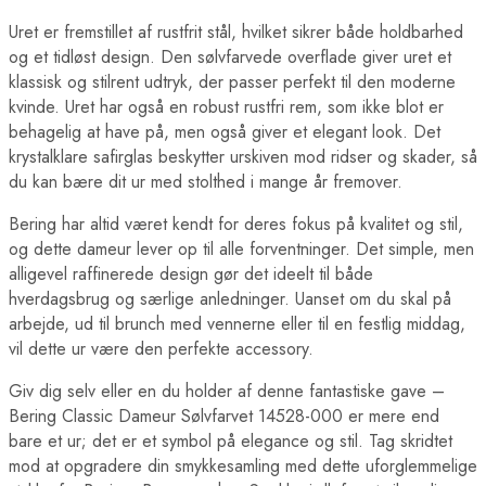
Uret er fremstillet af rustfrit stål, hvilket sikrer både holdbarhed
og et tidløst design. Den sølvfarvede overflade giver uret et
klassisk og stilrent udtryk, der passer perfekt til den moderne
kvinde. Uret har også en robust rustfri rem, som ikke blot er
behagelig at have på, men også giver et elegant look. Det
krystalklare safirglas beskytter urskiven mod ridser og skader, så
du kan bære dit ur med stolthed i mange år fremover.
Bering har altid været kendt for deres fokus på kvalitet og stil,
og dette dameur lever op til alle forventninger. Det simple, men
alligevel raffinerede design gør det ideelt til både
hverdagsbrug og særlige anledninger. Uanset om du skal på
arbejde, ud til brunch med vennerne eller til en festlig middag,
vil dette ur være den perfekte accessory.
Giv dig selv eller en du holder af denne fantastiske gave –
Bering Classic Dameur Sølvfarvet 14528-000 er mere end
bare et ur; det er et symbol på elegance og stil. Tag skridtet
mod at opgradere din smykkesamling med dette uforglemmelige