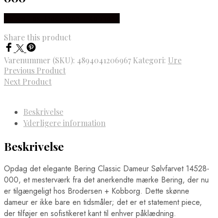
Købes hos Brodersen + Kobborg
Share this product
Varenummer (SKU):
4894041206967
Kategori:
Ure
Previous Product
Next Product
Beskrivelse
Yderligere information
Beskrivelse
Opdag det elegante Bering Classic Dameur Sølvfarvet 14528-
000, et mesterværk fra det anerkendte mærke Bering, der nu
er tilgængeligt hos Brodersen + Kobborg. Dette skønne
dameur er ikke bare en tidsmåler; det er et statement piece,
der tilføjer en sofistikeret kant til enhver påklædning.