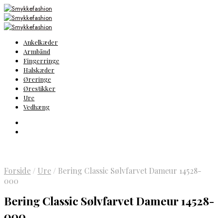
Ankelkæder
Armbånd
Fingerringe
Halskæder
Øreringe
Ørestikker
Ure
Vedhæng
Forside
/
Ure
/
Bering Classic Sølvfarvet Dameur 14528-
000
Bering Classic Sølvfarvet Dameur 14528-
000