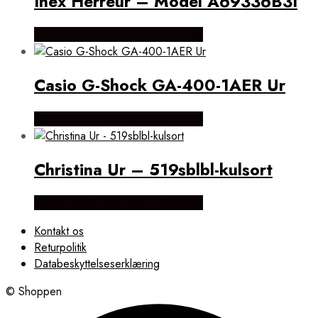
Inex Herreur – Model A69336B3I
Købes hos Brodersen + Kobborg
Casio G-Shock GA-400-1AER Ur
Købes hos Brodersen + Kobborg
Christina Ur – 519sblbl-kulsort
Købes hos Brodersen + Kobborg
Kontakt os
Returpolitik
Databeskyttelseserklæring
© Shoppen