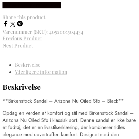
Købes hos Lykke by Lykke
Share this product
Varenummer (SKU):
4052001504434
Previous Product
Next Product
Beskrivelse
Yderligere information
Beskrivelse
**Birkenstock Sandal – Arizona Nu Oiled Sfb – Black**
Opdag en verden af komfort og stil med Birkenstock Sandal –
Arizona Nu Oiled Sfb i klassisk sort. Denne sandal er ikke bare
et fodtøj; det er en livsstilserklæring, der kombinerer tidløs
elegance med uovertruffen komfort. Designet med den