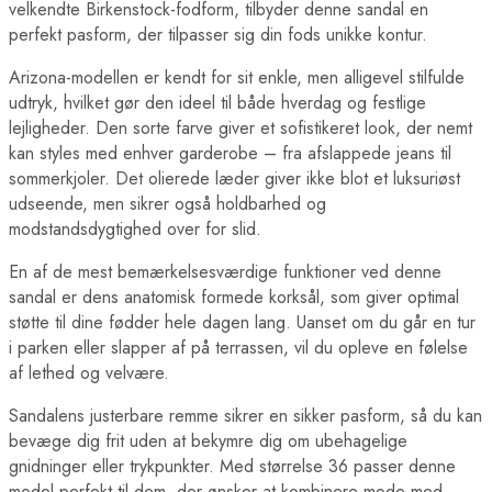
velkendte Birkenstock-fodform, tilbyder denne sandal en
perfekt pasform, der tilpasser sig din fods unikke kontur.
Arizona-modellen er kendt for sit enkle, men alligevel stilfulde
udtryk, hvilket gør den ideel til både hverdag og festlige
lejligheder. Den sorte farve giver et sofistikeret look, der nemt
kan styles med enhver garderobe – fra afslappede jeans til
sommerkjoler. Det olierede læder giver ikke blot et luksuriøst
udseende, men sikrer også holdbarhed og
modstandsdygtighed over for slid.
En af de mest bemærkelsesværdige funktioner ved denne
sandal er dens anatomisk formede korksål, som giver optimal
støtte til dine fødder hele dagen lang. Uanset om du går en tur
i parken eller slapper af på terrassen, vil du opleve en følelse
af lethed og velvære.
Sandalens justerbare remme sikrer en sikker pasform, så du kan
bevæge dig frit uden at bekymre dig om ubehagelige
gnidninger eller trykpunkter. Med størrelse 36 passer denne
model perfekt til dem, der ønsker at kombinere mode med