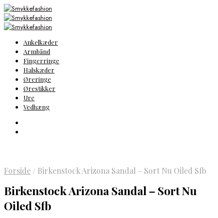
Ankelkæder
Armbånd
Fingerringe
Halskæder
Øreringe
Ørestikker
Ure
Vedhæng
Forside
/
Birkenstock Arizona Sandal – Sort Nu Oiled Sfb
Birkenstock Arizona Sandal – Sort Nu
Oiled Sfb