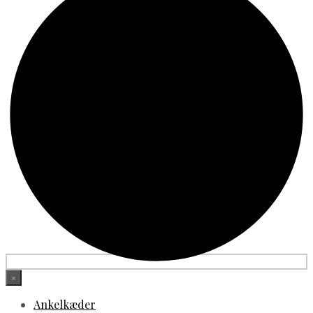
×
Ankelkæder