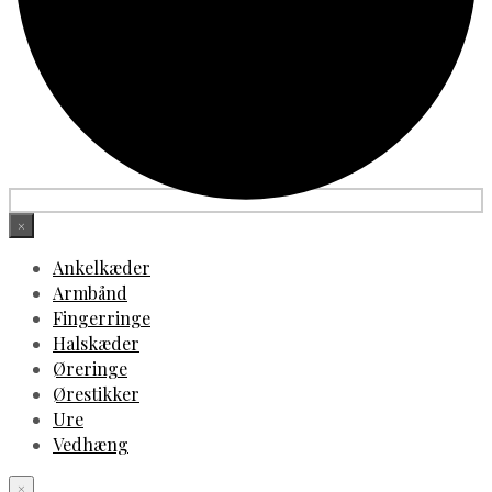
×
Ankelkæder
Armbånd
Fingerringe
Halskæder
Øreringe
Ørestikker
Ure
Vedhæng
×