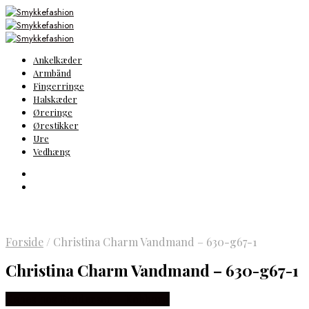
Ankelkæder
Armbånd
Fingerringe
Halskæder
Øreringe
Ørestikker
Ure
Vedhæng
Forside
/
Christina Charm Vandmand – 630-g67-1
Christina Charm Vandmand – 630-g67-1
Købes hos Brodersen + Kobborg