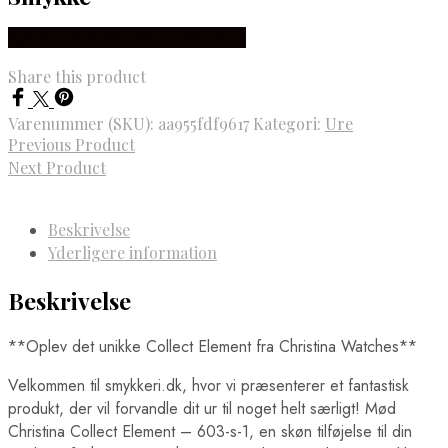
Købes hos Brodersen + Kobborg
Share this product
Varenummer (SKU):
aa955fdf9617
Kategori:
Ure
Previous Product
Next Product
Beskrivelse
Yderligere information
Beskrivelse
**Oplev det unikke Collect Element fra Christina Watches**
Velkommen til smykkeri.dk, hvor vi præsenterer et fantastisk
produkt, der vil forvandle dit ur til noget helt særligt! Mød
Christina Collect Element – 603-s-1, en skøn tilføjelse til din