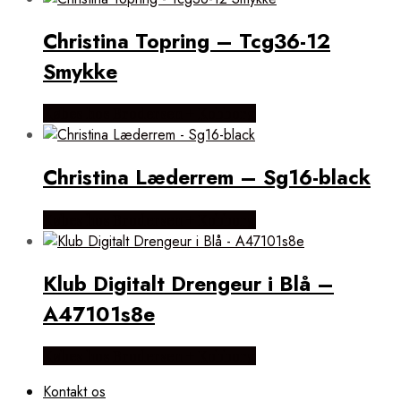
Christina Topring – Tcg36-12
Smykke
Købes hos Brodersen + Kobborg
Christina Læderrem – Sg16-black
Købes hos Brodersen + Kobborg
Klub Digitalt Drengeur i Blå –
A47101s8e
Købes hos Brodersen + Kobborg
Kontakt os