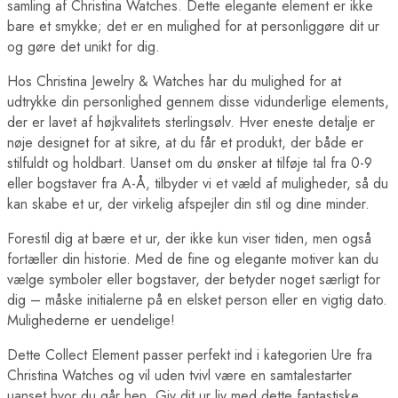
samling af Christina Watches. Dette elegante element er ikke
bare et smykke; det er en mulighed for at personliggøre dit ur
og gøre det unikt for dig.
Hos Christina Jewelry & Watches har du mulighed for at
udtrykke din personlighed gennem disse vidunderlige elements,
der er lavet af højkvalitets sterlingsølv. Hver eneste detalje er
nøje designet for at sikre, at du får et produkt, der både er
stilfuldt og holdbart. Uanset om du ønsker at tilføje tal fra 0-9
eller bogstaver fra A-Å, tilbyder vi et væld af muligheder, så du
kan skabe et ur, der virkelig afspejler din stil og dine minder.
Forestil dig at bære et ur, der ikke kun viser tiden, men også
fortæller din historie. Med de fine og elegante motiver kan du
vælge symboler eller bogstaver, der betyder noget særligt for
dig – måske initialerne på en elsket person eller en vigtig dato.
Mulighederne er uendelige!
Dette Collect Element passer perfekt ind i kategorien Ure fra
Christina Watches og vil uden tvivl være en samtalestarter
uanset hvor du går hen. Giv dit ur liv med dette fantastiske