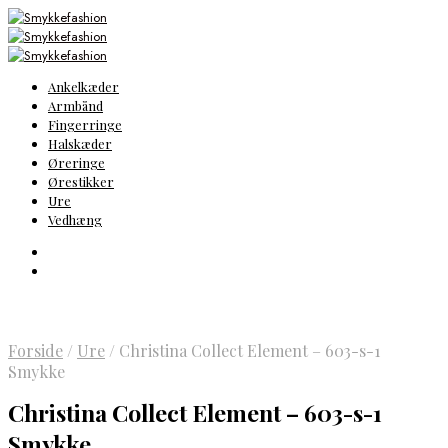
Ankelkæder
Armbånd
Fingerringe
Halskæder
Øreringe
Ørestikker
Ure
Vedhæng
Forside
/
Ure
/
Christina Collect Element – 603-s-1
Smykke
Christina Collect Element – 603-s-1
Smykke