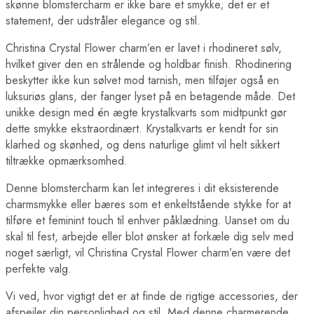
skønne blomstercharm er ikke bare et smykke; det er et
statement, der udstråler elegance og stil.
Christina Crystal Flower charm’en er lavet i rhodineret sølv,
hvilket giver den en strålende og holdbar finish. Rhodinering
beskytter ikke kun sølvet mod tarnish, men tilføjer også en
luksuriøs glans, der fanger lyset på en betagende måde. Det
unikke design med én ægte krystalkvarts som midtpunkt gør
dette smykke ekstraordinært. Krystalkvarts er kendt for sin
klarhed og skønhed, og dens naturlige glimt vil helt sikkert
tiltrække opmærksomhed.
Denne blomstercharm kan let integreres i dit eksisterende
charmsmykke eller bæres som et enkeltstående stykke for at
tilføre et feminint touch til enhver påklædning. Uanset om du
skal til fest, arbejde eller blot ønsker at forkæle dig selv med
noget særligt, vil Christina Crystal Flower charm’en være det
perfekte valg.
Vi ved, hvor vigtigt det er at finde de rigtige accessories, der
afspejler din personlighed og stil. Med denne charmerende