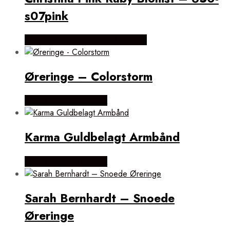
s07pink
Købes hos Brodersen + Kobborg
Øreringe – Colorstorm
Købes hos Flora Fiona
Karma Guldbelagt Armbånd
Købes hos Flora Fiona
Sarah Bernhardt – Snoede
Øreringe