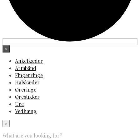
×
Ankelkæder
Armbånd
Fingerringe
Halskæder
Øreringe
Ørestikker
Ure
Vedhæng
×
What are you looking for?