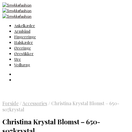
Ankelkæder
Armbånd
Fingerringe
Halskæder
Øreringe
Ørestikker
Ure
Vedhæng
Forside
/
Accessories
/
Christina Krystal Blomst – 650-
s07krystal
Christina Krystal Blomst – 650-
s07krystal