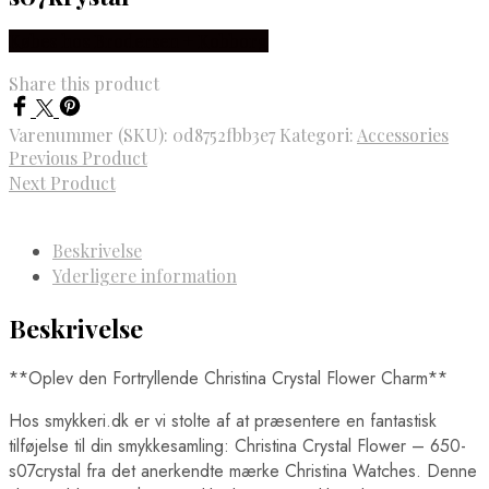
Købes hos Brodersen + Kobborg
Share this product
Varenummer (SKU):
0d8752fbb3e7
Kategori:
Accessories
Previous Product
Next Product
Beskrivelse
Yderligere information
Beskrivelse
**Oplev den Fortryllende Christina Crystal Flower Charm**
Hos smykkeri.dk er vi stolte af at præsentere en fantastisk
tilføjelse til din smykkesamling: Christina Crystal Flower – 650-
s07crystal fra det anerkendte mærke Christina Watches. Denne