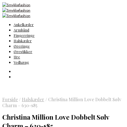
Ankelkæder
Armbånd
Fingerringe
Halskæder
Øreringe
Ørestikker
Ure
Vedhæng
Forside
/
Halskæder
/
Christina Million Love Dobbelt Sølv
Charm – 630-s85
Christina Million Love Dobbelt Sølv
Charm – 630-s85