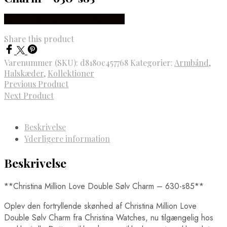
Købes hos Brodersen + Kobborg
Share this product
Varenummer (SKU):
d8180c457768
Kategorier:
Armbånd
,
Halskæder
,
Kollektioner
Previous Product
Next Product
Beskrivelse
Yderligere information
Beskrivelse
**Christina Million Love Double Sølv Charm – 630-s85**
Oplev den fortryllende skønhed af Christina Million Love
Double Sølv Charm fra Christina Watches, nu tilgængelig hos