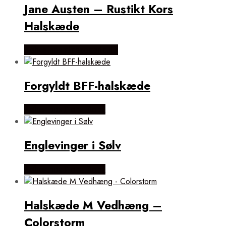
Jane Austen – Rustikt Kors
Halskæde
Købes hos ninaroende.dk
Forgyldt BFF-halskæde
Købes hos Flora Fiona
Englevinger i Sølv
Købes hos Flora Fiona
Halskæde M Vedhæng –
Colorstorm