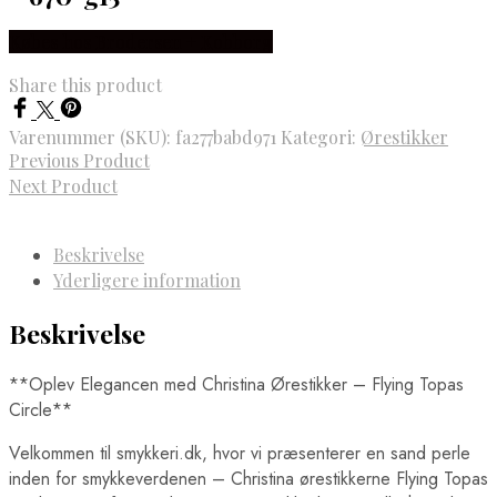
Købes hos Brodersen + Kobborg
Share this product
Varenummer (SKU):
fa277babd971
Kategori:
Ørestikker
Previous Product
Next Product
Beskrivelse
Yderligere information
Beskrivelse
**Oplev Elegancen med Christina Ørestikker – Flying Topas
Circle**
Velkommen til smykkeri.dk, hvor vi præsenterer en sand perle
inden for smykkeverdenen – Christina ørestikkerne Flying Topas