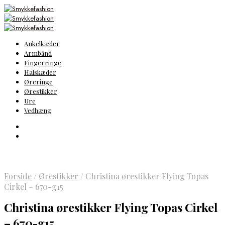
Ankelkæder
Armbånd
Fingerringe
Halskæder
Øreringe
Ørestikker
Ure
Vedhæng
Forside
/
Ørestikker
/
Christina ørestikker Flying Topas
Cirkel – 670-g15
Christina ørestikker Flying Topas Cirkel
– 670-g15