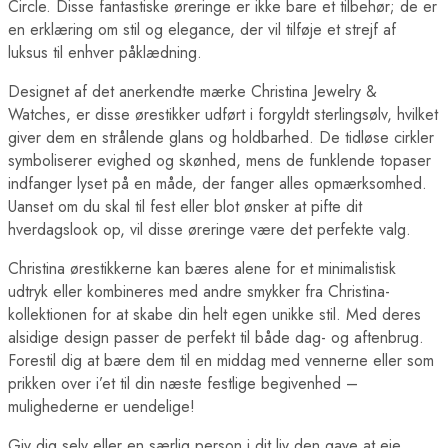
Circle. Disse fantastiske øreringe er ikke bare et tilbehør; de er
en erklæring om stil og elegance, der vil tilføje et strejf af
luksus til enhver påklædning.
Designet af det anerkendte mærke Christina Jewelry &
Watches, er disse ørestikker udført i forgyldt sterlingsølv, hvilket
giver dem en strålende glans og holdbarhed. De tidløse cirkler
symboliserer evighed og skønhed, mens de funklende topaser
indfanger lyset på en måde, der fanger alles opmærksomhed.
Uanset om du skal til fest eller blot ønsker at pifte dit
hverdagslook op, vil disse øreringe være det perfekte valg.
Christina ørestikkerne kan bæres alene for et minimalistisk
udtryk eller kombineres med andre smykker fra Christina-
kollektionen for at skabe din helt egen unikke stil. Med deres
alsidige design passer de perfekt til både dag- og aftenbrug.
Forestil dig at bære dem til en middag med vennerne eller som
prikken over i’et til din næste festlige begivenhed –
mulighederne er uendelige!
Giv dig selv eller en særlig person i dit liv den gave at eje