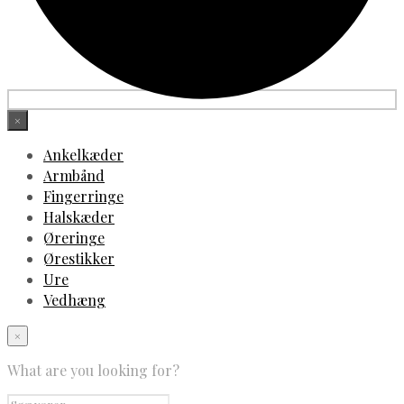
×
Ankelkæder
Armbånd
Fingerringe
Halskæder
Øreringe
Ørestikker
Ure
Vedhæng
×
What are you looking for?