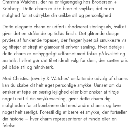
Christina Watches, der nu er tilgængelig hos Brodersen +
Kobborg. Dette charm er ikke bare et smykke; det er en
mulighed for at udtrykke din unikke stil og personlighed.
Dette elegante charm er udført i rhodineret sterlingsølv, hvilket
giver det en strålende og tidløs finish. Det glitrende design
prydes af funklende topaser, der fanger lyset på smukkeste vis
og tilføjer et strejf af glamour til enhver samling. Hver detalje i
dette charm er omhyggeligt udformet med fokus på kvalitet og
æstetik, hvilket gør det til et ideelt valg for dem, der sætter pris
på både stil og håndværk.
Med Christina Jewelry & Watches’ omfattende udvalg af charms
kan du skabe dit helt eget personlige smykke. Uanset om du
ønsker at fejre en særlig lejlighed eller blot ønsker at tilføje
noget unikt til din smykkesamling, giver dette charm dig
muligheden for at kombinere det med andre charms og lave
noget helt særligt. Forestil dig at bære et smykke, der fortæller
din historie – hver charm repræsenterer et minde eller en
følelse.