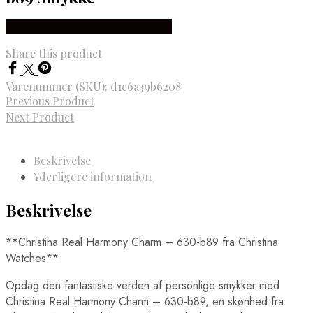
Købes hos Brodersen + Kobborg
Share this product
Varenummer (SKU):
d1c6a39b6208
Previous Product
Next Product
Beskrivelse
Yderligere information
Beskrivelse
**Christina Real Harmony Charm – 630-b89 fra Christina
Watches**
Opdag den fantastiske verden af personlige smykker med
Christina Real Harmony Charm – 630-b89, en skønhed fra