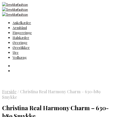
Ankelkæder
Armbånd
Fingerringe
Halskæder
Øreringe
Ørestikker
Ure
Vedhæng
Forside
/
Christina Real Harmony Charm – 630-b89
Smykke
Christina Real Harmony Charm – 630-
b89 Smykke