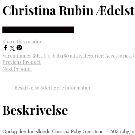
Christina Rubin Ædels
Købes hos Brodersen + Kobborg
Share this product
Varenummer (SKU):
03b4b4803afa
Kategorier:
Accessories
,
Previous Product
Next Product
Beskrivelse
Yderligere information
Beskrivelse
Opdag den fortryllende Christina Ruby Gemstone – 603-ruby, et sm