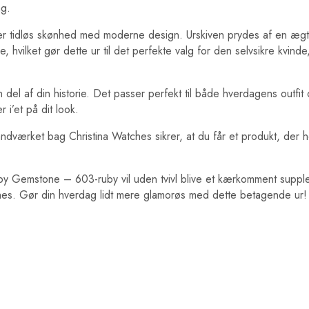
ng.
erer tidløs skønhed med moderne design. Urskiven prydes af en æg
 hvilket gør dette ur til det perfekte valg for den selvsikre kvin
del af din historie. Det passer perfekt til både hverdagens outfit 
 i’et på dit look.
Håndværket bag Christina Watches sikrer, at du får et produkt, der
uby Gemstone – 603-ruby vil uden tvivl blive et kærkomment supple
tches. Gør din hverdag lidt mere glamorøs med dette betagende ur!