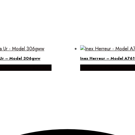
 Ur – Model 306gww
Inex Herreur – Model A76
s Brodersen + Kobborg
Købes hos Brodersen + 