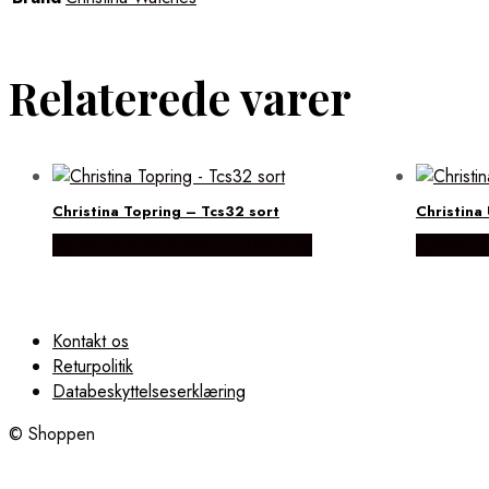
Relaterede varer
Christina Topring – Tcs32 sort
Christina
Købes hos Brodersen + Kobborg
Købes ho
Kontakt os
Returpolitik
Databeskyttelseserklæring
© Shoppen