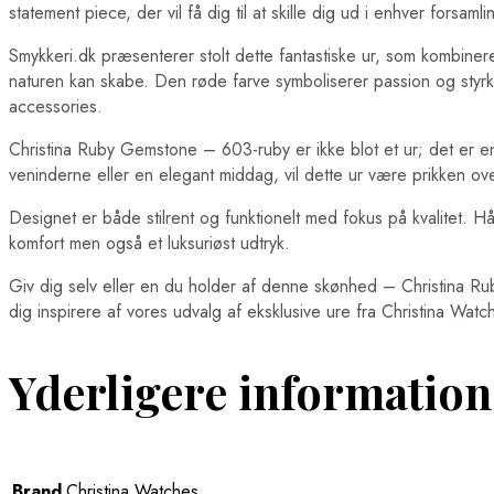
statement piece, der vil få dig til at skille dig ud i enhver forsamli
Smykkeri.dk præsenterer stolt dette fantastiske ur, som kombin
naturen kan skabe. Den røde farve symboliserer passion og styrke,
accessories.
Christina Ruby Gemstone – 603-ruby er ikke blot et ur; det er en 
veninderne eller en elegant middag, vil dette ur være prikken over
Designet er både stilrent og funktionelt med fokus på kvalitet. 
komfort men også et luksuriøst udtryk.
Giv dig selv eller en du holder af denne skønhed – Christina R
dig inspirere af vores udvalg af eksklusive ure fra Christina Wa
Yderligere information
Brand
Christina Watches