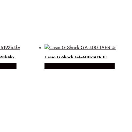
193b4kv
Casio G-Shock GA-400-1AER Ur
Kobborg
Købes hos Brodersen + Kobborg