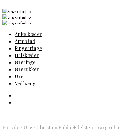
Ankelkæder
Armbånd
Fingerringe
Halskæder
Øreringe
Ørestikker
Ure
Vedhæng
Forside
/
Ure
/
Christina Rubin Ædelsten – 603-rubin