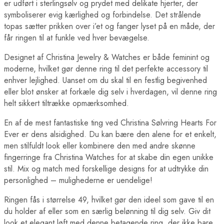
er udført i sterlingsølv og prydet med delikate hjerter, der
symboliserer evig kærlighed og forbindelse. Det strålende
topas sætter prikken over i’et og fanger lyset på en måde, der
får ringen til at funkle ved hver bevægelse.
Designet af Christina Jewelry & Watches er både feminint og
moderne, hvilket gør denne ring til det perfekte accessory til
enhver lejlighed. Uanset om du skal til en festlig begivenhed
eller blot ønsker at forkæle dig selv i hverdagen, vil denne ring
helt sikkert tiltrække opmærksomhed.
En af de mest fantastiske ting ved Christina Sølvring Hearts For
Ever er dens alsidighed. Du kan bære den alene for et enkelt,
men stilfuldt look eller kombinere den med andre skønne
fingerringe fra Christina Watches for at skabe din egen unikke
stil. Mix og match med forskellige designs for at udtrykke din
personlighed – mulighederne er uendelige!
Ringen fås i størrelse 49, hvilket gør den ideel som gave til en
du holder af eller som en særlig belønning til dig selv. Giv dit
look et elegant løft med denne betagende ring, der ikke bare