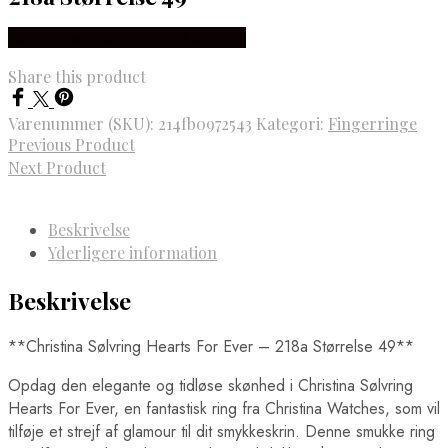
Købes hos Brodersen + Kobborg
Share this product
Varenummer (SKU):
214fb0972543
Kategori:
Fingerringe
Previous Product
Next Product
Beskrivelse
Yderligere information
Beskrivelse
**Christina Sølvring Hearts For Ever – 218a Størrelse 49**
Opdag den elegante og tidløse skønhed i Christina Sølvring
Hearts For Ever, en fantastisk ring fra Christina Watches, som vil
tilføje et strejf af glamour til dit smykkeskrin. Denne smukke ring