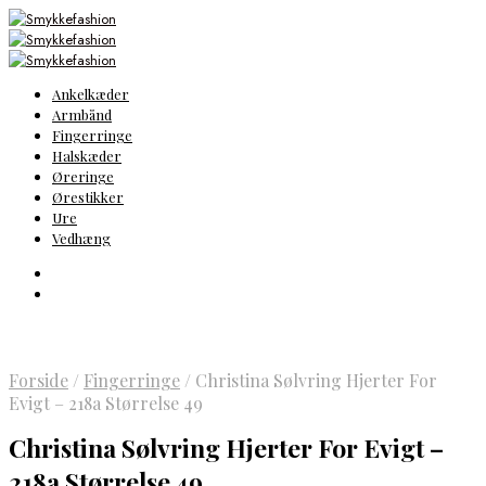
Ankelkæder
Armbånd
Fingerringe
Halskæder
Øreringe
Ørestikker
Ure
Vedhæng
Forside
/
Fingerringe
/
Christina Sølvring Hjerter For
Evigt – 218a Størrelse 49
Christina Sølvring Hjerter For Evigt –
218a Størrelse 49