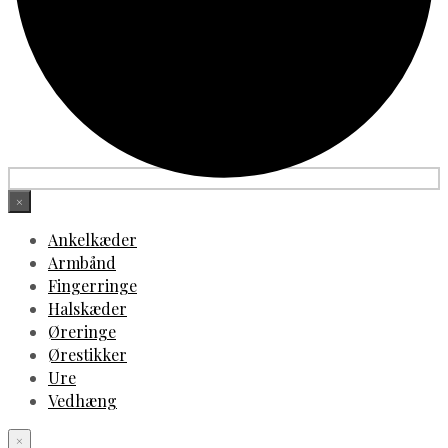
×
Ankelkæder
Armbånd
Fingerringe
Halskæder
Øreringe
Ørestikker
Ure
Vedhæng
×