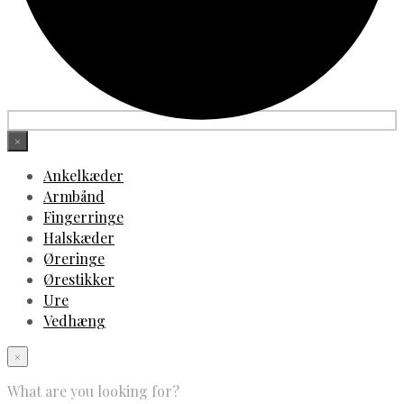
×
Ankelkæder
Armbånd
Fingerringe
Halskæder
Øreringe
Ørestikker
Ure
Vedhæng
×
What are you looking for?