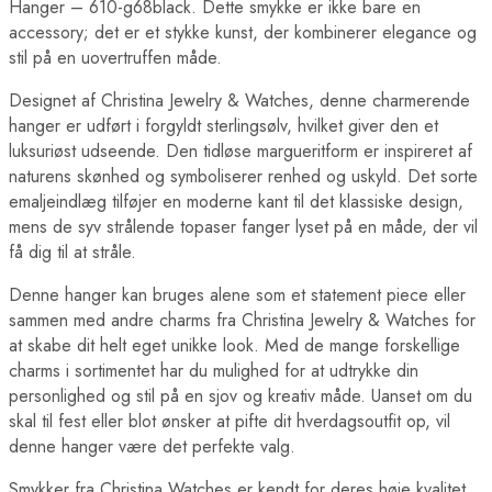
Hanger – 610-g68black. Dette smykke er ikke bare en
accessory; det er et stykke kunst, der kombinerer elegance og
stil på en uovertruffen måde.
Designet af Christina Jewelry & Watches, denne charmerende
hanger er udført i forgyldt sterlingsølv, hvilket giver den et
luksuriøst udseende. Den tidløse margueritform er inspireret af
naturens skønhed og symboliserer renhed og uskyld. Det sorte
emaljeindlæg tilføjer en moderne kant til det klassiske design,
mens de syv strålende topaser fanger lyset på en måde, der vil
få dig til at stråle.
Denne hanger kan bruges alene som et statement piece eller
sammen med andre charms fra Christina Jewelry & Watches for
at skabe dit helt eget unikke look. Med de mange forskellige
charms i sortimentet har du mulighed for at udtrykke din
personlighed og stil på en sjov og kreativ måde. Uanset om du
skal til fest eller blot ønsker at pifte dit hverdagsoutfit op, vil
denne hanger være det perfekte valg.
Smykker fra Christina Watches er kendt for deres høje kvalitet