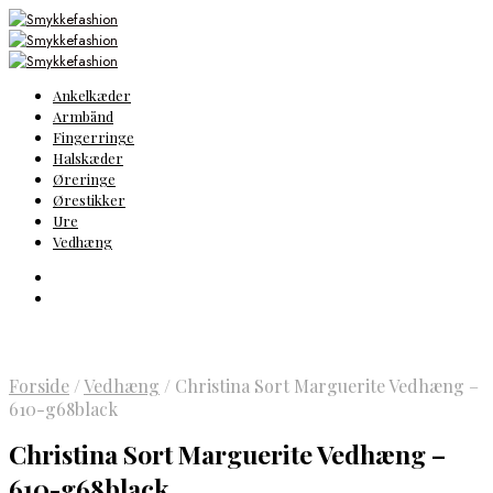
Ankelkæder
Armbånd
Fingerringe
Halskæder
Øreringe
Ørestikker
Ure
Vedhæng
Forside
/
Vedhæng
/
Christina Sort Marguerite Vedhæng –
610-g68black
Christina Sort Marguerite Vedhæng –
610-g68black