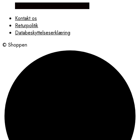
Købes hos Brodersen + Kobborg
Kontakt os
Returpolitik
Databeskyttelseserklæring
© Shoppen