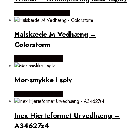
Købes hos ninaroende.dk
Halskæde M Vedhæng –
Colorstorm
Købes hos Flora Fiona
Mor-smykke i sølv
Købes hos Flora Fiona
Inex Hjerteformet Urvedhæng –
A34627s4