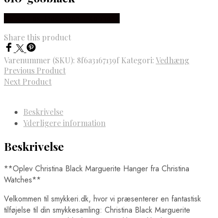
Købes hos Brodersen + Kobborg
Share this product
Varenummer (SKU):
8f6a3167139f
Kategori:
Vedhæng
Previous Product
Next Product
Beskrivelse
Yderligere information
Beskrivelse
**Oplev Christina Black Marguerite Hanger fra Christina
Watches**
Velkommen til smykkeri.dk, hvor vi præsenterer en fantastisk
tilføjelse til din smykkesamling: Christina Black Marguerite