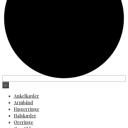
×
Ankelkæder
Armbånd
Fingerringe
Halskæder
Øreringe