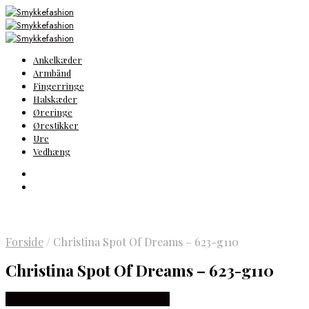
Ankelkæder
Armbånd
Fingerringe
Halskæder
Øreringe
Ørestikker
Ure
Vedhæng
Forside
/
Christina Spot Of Dreams – 623-g110
Christina Spot Of Dreams – 623-g110
Købes hos Brodersen + Kobborg