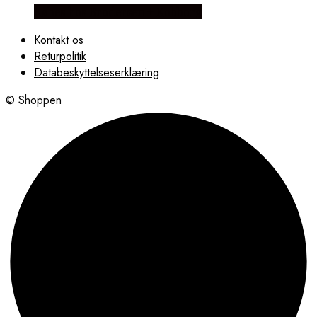
Købes hos Brodersen + Kobborg
Kontakt os
Returpolitik
Databeskyttelseserklæring
© Shoppen