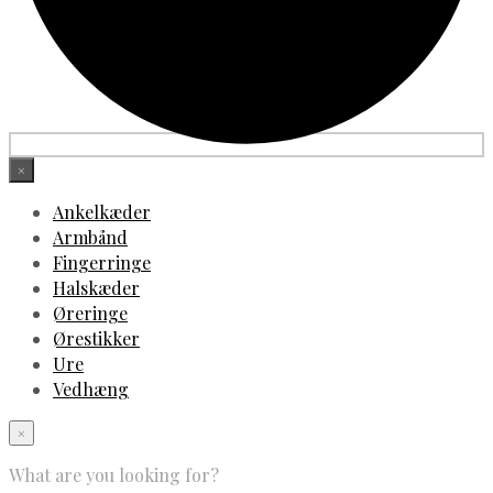
×
Ankelkæder
Armbånd
Fingerringe
Halskæder
Øreringe
Ørestikker
Ure
Vedhæng
×
What are you looking for?