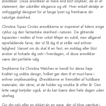
ørestikker. Disse ørestikker er mere end blot smykker; de er et
statement, der udstråler elegance og stil. Hver enkelt detalje er
omhyggeligt designet for at fange lyset og fremhæve din
naturlige skønhed.
Christina Topaz Circles ørestikkerne er inspireret af tidens evige
cyklus og den fantastiske skønhed i naturen. De glitrende
topassten i midten af hver cirkel tilføjer en subtil, men alligevel
iøjnefaldende farve, der vil få dig til at stråle ved enhver
lejlighed. Uanset om du skal til en fest, en middag eller blot
ønsker at forkæle dig selv i hverdagen, vil disse ørestikker
være det perfekte valg.
Smykkerne fra Christina Watches er kendt for deres høje
kvalitet og unikke design, hvilket gør dem til et must-have i
enhver smykkesamling. Ørestikkerne er fremstillet af holdbare
materialer, der sikrer, at de holder sig smukke år efter år. Den
lette vægt betyder også, at du kan bære dem hele dagen uden
ubehag.
Giv dig selv eller en elsket én en gave, der vil blive værdsat i