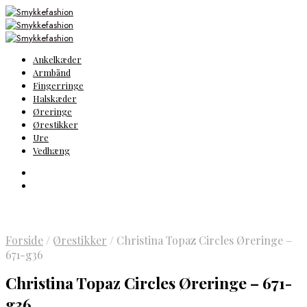
Ankelkæder
Armbånd
Fingerringe
Halskæder
Øreringe
Ørestikker
Ure
Vedhæng
Forside
/
Ørestikker
/
Christina Topaz Circles Øreringe –
671-g36
Christina Topaz Circles Øreringe – 671-
g36