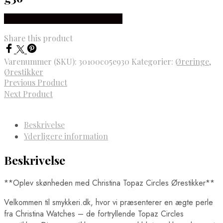
Købes hos Brodersen + Kobborg
Share this product
Varenummer (SKU):
30100c05e930
Kategorier:
Øreringe
,
Ørestikker
Previous Product
Next Product
Beskrivelse
Yderligere information
Beskrivelse
**Oplev skønheden med Christina Topaz Circles Ørestikker**
Velkommen til smykkeri.dk, hvor vi præsenterer en ægte perle
fra Christina Watches – de fortryllende Topaz Circles