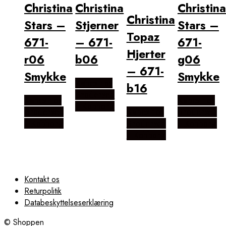
Christina
Christina
Christina
Christina
Stars –
Stjerner
Stars –
Topaz
671-
– 671-
671-
Hjerter
r06
b06
g06
– 671-
Smykke
Smykke
Købes hos
b16
Brodersen
Købes hos
Købes hos
+ Kobborg
Brodersen
Købes hos
Brodersen
+ Kobborg
Brodersen
+ Kobborg
+ Kobborg
Kontakt os
Returpolitik
Databeskyttelseserklæring
© Shoppen