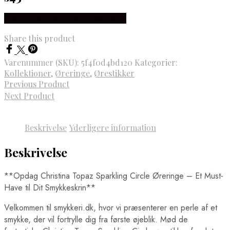
Købes hos Brodersen + Kobborg
Share this product
Varenummer (SKU):
5f4f0d4bd120
Kategorier:
Kollektioner
,
Øreringe
,
Ørestikker
Previous Product
Next Product
Beskrivelse
Yderligere information
Beskrivelse
**Opdag Christina Topaz Sparkling Circle Øreringe – Et Must-
Have til Dit Smykkeskrin**
Velkommen til smykkeri.dk, hvor vi præsenterer en perle af et
smykke, der vil fortrylle dig fra første øjeblik. Mød de