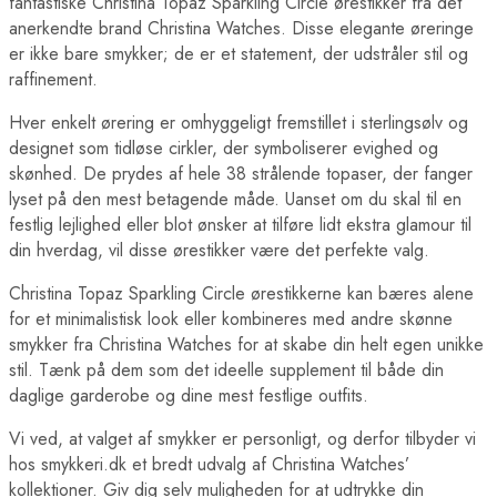
fantastiske Christina Topaz Sparkling Circle ørestikker fra det
anerkendte brand Christina Watches. Disse elegante øreringe
er ikke bare smykker; de er et statement, der udstråler stil og
raffinement.
Hver enkelt ørering er omhyggeligt fremstillet i sterlingsølv og
designet som tidløse cirkler, der symboliserer evighed og
skønhed. De prydes af hele 38 strålende topaser, der fanger
lyset på den mest betagende måde. Uanset om du skal til en
festlig lejlighed eller blot ønsker at tilføre lidt ekstra glamour til
din hverdag, vil disse ørestikker være det perfekte valg.
Christina Topaz Sparkling Circle ørestikkerne kan bæres alene
for et minimalistisk look eller kombineres med andre skønne
smykker fra Christina Watches for at skabe din helt egen unikke
stil. Tænk på dem som det ideelle supplement til både din
daglige garderobe og dine mest festlige outfits.
Vi ved, at valget af smykker er personligt, og derfor tilbyder vi
hos smykkeri.dk et bredt udvalg af Christina Watches’
kollektioner. Giv dig selv muligheden for at udtrykke din