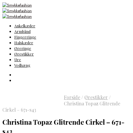
Ankelkæder
Armbånd
Fingerringe
Halskæder
Øreringe
Ørestikker
Ure
Vedhæng
Forside
/
Ørestikker
/
Christina Topaz Glitrende
Cirkel – 671-s43
Christina Topaz Glitrende Cirkel – 671-
s43