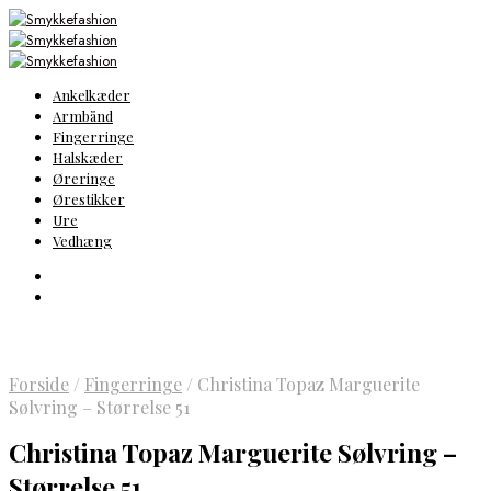
Ankelkæder
Armbånd
Fingerringe
Halskæder
Øreringe
Ørestikker
Ure
Vedhæng
Forside
/
Fingerringe
/
Christina Topaz Marguerite
Sølvring – Størrelse 51
Christina Topaz Marguerite Sølvring –
Størrelse 51