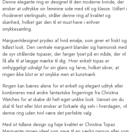
Denne elegante ring er designet til den moderne kvinde, der
ønsker at udtrykke sin feminine side med stil og klasse. Udført i
rhodineret sterlingsølv, stråler denne ring af kvalitet og
skønhed, hvilket gør den til et must-have i enhver
smykkesamling.
Margueritdesignet prydes af hvid emalje, som giver et friskt og
tidløst look. Den centrale marguerit blander sig harmonisk med
de syv strålende topaser, der fanger lyset på en måde, der vil
få alle til at lægge mærke til dig. Hver enkelt topas er
omhyggeligt udvalgt for sin glans og farve, hvilket sikrer, at
ringen ikke blot er et smykke men et kunstværk.
Ringen kan bæres alene for et enkelt og elegant udtryk eller
kombineres med andre fantastiske fingerringe fra Christina
Watches for at skabe dit helt eget unikke look. Uanset om du
skal til fest eller blot ønsker at forkæle dig selv i hverdagen, vil
denne ring uden tvivl være det perfekte valg.
Med sit tidløse design og høje kvalitet er Christina Topaz
Marguerite ringen ideel som gave til en særlig person eller som