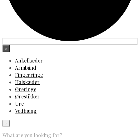
×
Ankelkæder
Armbånd
Fingerringe
Halskæder
Øreringe
Ørestikker
Ure
Vedhæng
×
What are you looking for?