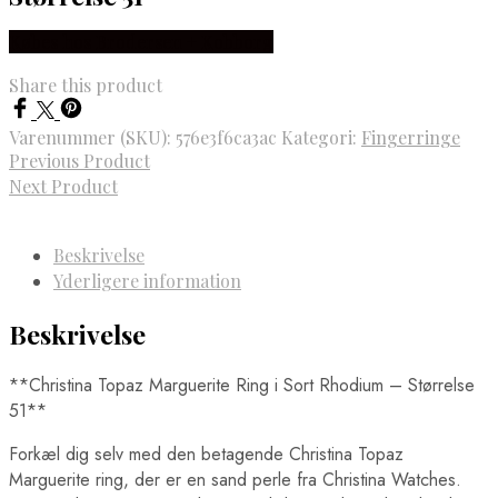
Købes hos Brodersen + Kobborg
Share this product
Varenummer (SKU):
576e3f6ca3ac
Kategori:
Fingerringe
Previous Product
Next Product
Beskrivelse
Yderligere information
Beskrivelse
**Christina Topaz Marguerite Ring i Sort Rhodium – Størrelse
51**
Forkæl dig selv med den betagende Christina Topaz
Marguerite ring, der er en sand perle fra Christina Watches.