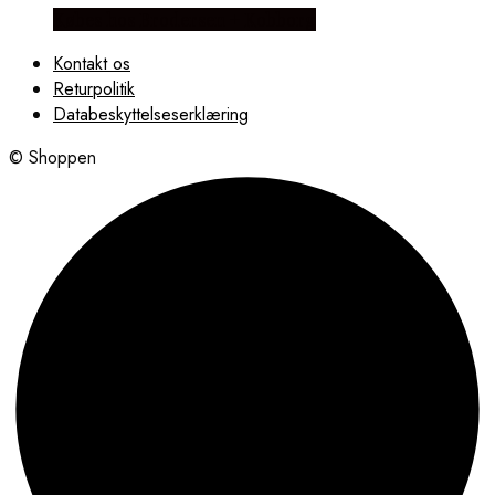
Købes hos Brodersen + Kobborg
Kontakt os
Returpolitik
Databeskyttelseserklæring
© Shoppen