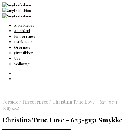
Ankelkæder
Armbånd
Fingerringe
Halskæder
Øreringe
Ørestikker
Ure
Vedhæng
Forside
/
Fingerringe
/
Christina True Love – 623-g131
Smykke
Christina True Love – 623-g131 Smykke