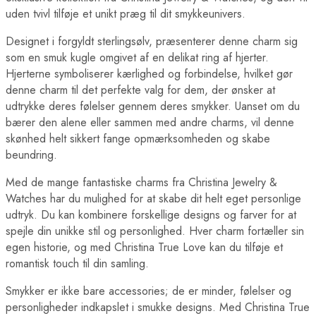
uden tvivl tilføje et unikt præg til dit smykkeunivers.
Designet i forgyldt sterlingsølv, præsenterer denne charm sig
som en smuk kugle omgivet af en delikat ring af hjerter.
Hjerterne symboliserer kærlighed og forbindelse, hvilket gør
denne charm til det perfekte valg for dem, der ønsker at
udtrykke deres følelser gennem deres smykker. Uanset om du
bærer den alene eller sammen med andre charms, vil denne
skønhed helt sikkert fange opmærksomheden og skabe
beundring.
Med de mange fantastiske charms fra Christina Jewelry &
Watches har du mulighed for at skabe dit helt eget personlige
udtryk. Du kan kombinere forskellige designs og farver for at
spejle din unikke stil og personlighed. Hver charm fortæller sin
egen historie, og med Christina True Love kan du tilføje et
romantisk touch til din samling.
Smykker er ikke bare accessories; de er minder, følelser og
personligheder indkapslet i smukke designs. Med Christina True