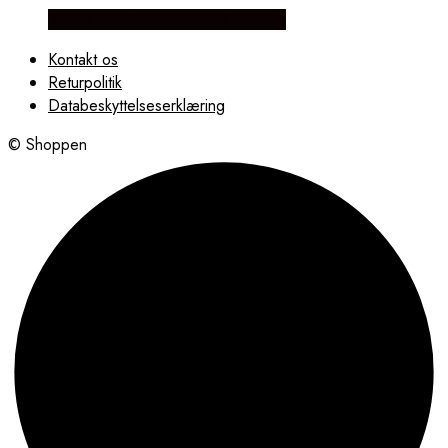
Købes hos Brodersen + Kobborg
Kontakt os
Returpolitik
Databeskyttelseserklæring
© Shoppen