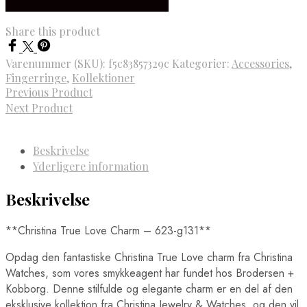
Købes hos Brodersen + Kobborg
Share this product
Varenummer (SKU):
f5c83857329c
Kategorier:
Accessories
,
Fingerringe
,
Kollektioner
Previous Product
Next Product
Beskrivelse
Yderligere information
Beskrivelse
**Christina True Love Charm – 623-g131**
Opdag den fantastiske Christina True Love charm fra Christina
Watches, som vores smykkeagent har fundet hos Brodersen +
Kobborg. Denne stilfulde og elegante charm er en del af den
eksklusive kollektion fra Christina Jewelry & Watches, og den vil