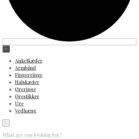
×
Ankelkæder
Armbånd
Fingerringe
Halskæder
Øreringe
Ørestikker
Ure
Vedhæng
×
What are you looking for?