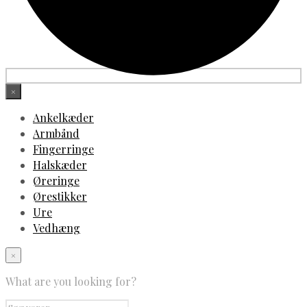
×
Ankelkæder
Armbånd
Fingerringe
Halskæder
Øreringe
Ørestikker
Ure
Vedhæng
×
What are you looking for?