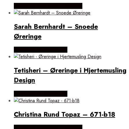
Købes hos Brodersen + Kobborg
Sarah Bernhardt – Snoede
Øreringe
Købes hos ninaroende.dk
Tetisheri – Øreringe i Hjertemusling
Design
Købes hos ninaroende.dk
Christina Rund Topaz – 671-b18
Købes hos Brodersen + Kobborg