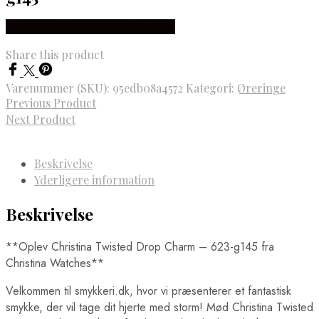
Købes hos Brodersen + Kobborg
Share this product
Varenummer (SKU):
95edb08a4572
Kategori:
Øreringe
Previous Product
Next Product
Beskrivelse
Yderligere information
Beskrivelse
**Oplev Christina Twisted Drop Charm – 623-g145 fra
Christina Watches**
Velkommen til smykkeri.dk, hvor vi præsenterer et fantastisk
smykke, der vil tage dit hjerte med storm! Mød Christina Twisted