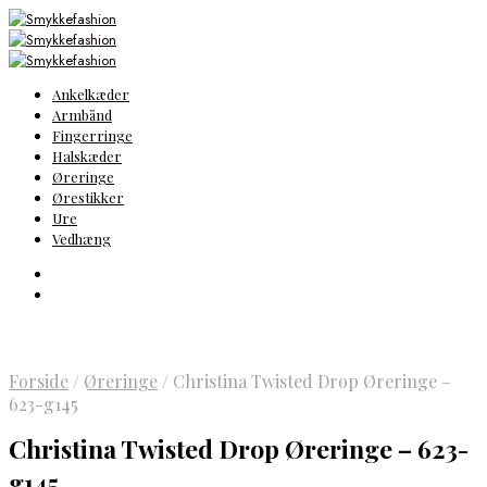
Ankelkæder
Armbånd
Fingerringe
Halskæder
Øreringe
Ørestikker
Ure
Vedhæng
Forside
/
Øreringe
/
Christina Twisted Drop Øreringe –
623-g145
Christina Twisted Drop Øreringe – 623-
g145