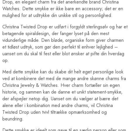
Drop, en elegant charm fra det anerkendte brand Christina
Watches. Dette smykke er ikke bare en accessory; det er en
mulighed for at udtrykke din unikke stil og personlighed.
Christina Twisted Drop er udført i forgyldt sterlingsølv og har et
betagende spiraldesign, der fanger lyset på den mest
vidunderlige måde. Den bløde, organiske form giver charmen
et tidløst udtryk, som gør den perfekt til enhver lejlighed –
uanset om du skal til fest eller blot ønsker at pifte din hverdag
op.
Med dette smykke kan du skabe dit helt eget personlige look
ved at kombinere det med de mange andre skønne charms fra
Christina Jewelry & Watches. Hver charm fortæller sin egen
historie, og sammen kan de danne et unikt statement-smykke,
der afspejler netop dig. Uanset om du vælger at bære det
alene eller i kombination med andre charms, vil Christina
Twisted Drop uden tvivl tiltrække opmærksomhed og
beundring.
Dette smykke er ideelt som gave til en særlig person eller som