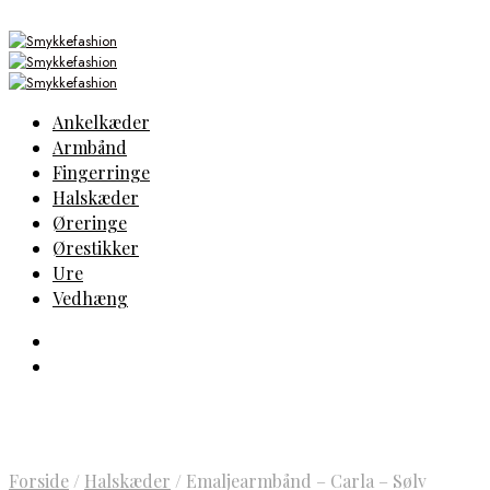
Ankelkæder
Armbånd
Fingerringe
Halskæder
Øreringe
Ørestikker
Ure
Vedhæng
Forside
/
Halskæder
/
Emaljearmbånd – Carla – Sølv