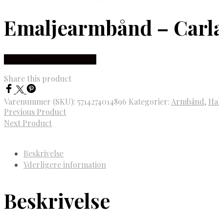
Emaljearmbånd – Carla
Købes hos Lykke by Lykke
Share this product
Varenummer (SKU):
5714274014896
Kategorier:
Armbånd
,
Ha
Previous Product
Next Product
Beskrivelse
Yderligere information
Beskrivelse