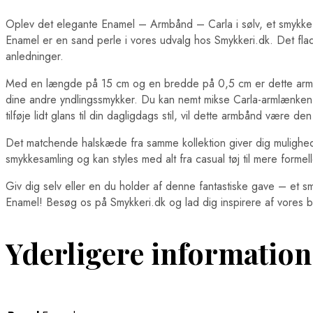
Oplev det elegante Enamel – Armbånd – Carla i sølv, et smykke der
Enamel er en sand perle i vores udvalg hos Smykkeri.dk. Det flad
anledninger.
Med en længde på 15 cm og en bredde på 0,5 cm er dette armbå
dine andre yndlingssmykker. Du kan nemt mikse Carla-armlænken m
tilføje lidt glans til din dagligdags stil, vil dette armbånd være d
Det matchende halskæde fra samme kollektion giver dig mulighed
smykkesamling og kan styles med alt fra casual tøj til mere formelle
Giv dig selv eller en du holder af denne fantastiske gave – et sm
Enamel! Besøg os på Smykkeri.dk og lad dig inspirere af vores br
Yderligere information