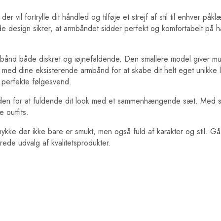
 vil fortrylle dit håndled og tilføje et strejf af stil til enhver
e design sikrer, at armbåndet sidder perfekt og komfortabelt på hån
nd både diskret og iøjnefaldende. Den smallere model giver mul
ed dine eksisterende armbånd for at skabe dit helt eget unikke lo
en perfekte følgesvend.
en for at fuldende dit look med et sammenhængende sæt. Med sin 
 outfits.
ykke der ikke bare er smukt, men også fuld af karakter og stil. Gå
ede udvalg af kvalitetsprodukter.