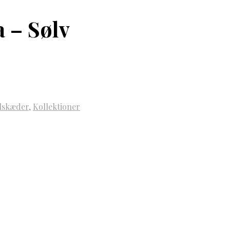
 – Sølv
lskæder
,
Kollektioner