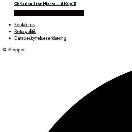
Christina Stor Hjerte – 610-g15
Købes hos Brodersen + Kobborg
Kontakt os
Returpolitik
Databeskyttelseserklæring
© Shoppen