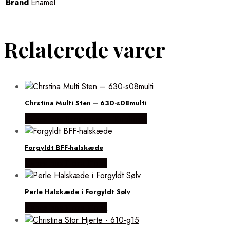
Brand
Enamel
Relaterede varer
Chrstina Multi Sten – 630-s08multi
Købes hos Brodersen + Kobborg
Forgyldt BFF-halskæde
Købes hos Flora Fiona
Perle Halskæde i Forgyldt Sølv
Købes hos Flora Fiona