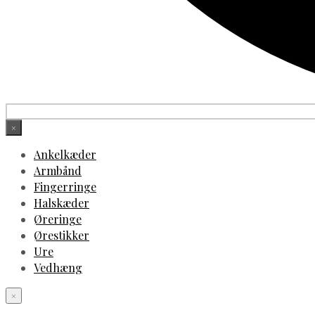
×
Ankelkæder
Armbånd
Fingerringe
Halskæder
Øreringe
Ørestikker
Ure
Vedhæng
×