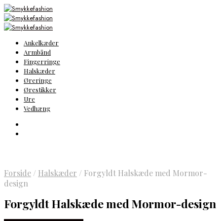
Ankelkæder
Armbånd
Fingerringe
Halskæder
Øreringe
Ørestikker
Ure
Vedhæng
Forside
/
Halskæder
/
Forgyldt Halskæde med Mormor-
design
Forgyldt Halskæde med Mormor-design