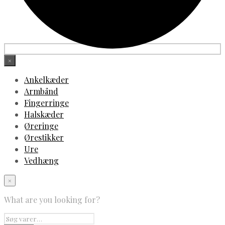
×
Ankelkæder
Armbånd
Fingerringe
Halskæder
Øreringe
Ørestikker
Ure
Vedhæng
×
What are you looking for?