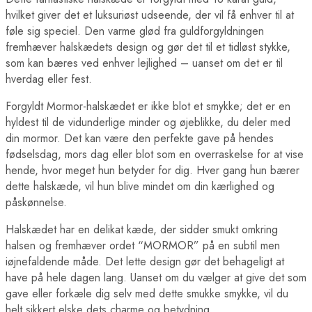
hvilket giver det et luksuriøst udseende, der vil få enhver til at
føle sig speciel. Den varme glød fra guldforgyldningen
fremhæver halskædets design og gør det til et tidløst stykke,
som kan bæres ved enhver lejlighed – uanset om det er til
hverdag eller fest.
Forgyldt Mormor-halskædet er ikke blot et smykke; det er en
hyldest til de vidunderlige minder og øjeblikke, du deler med
din mormor. Det kan være den perfekte gave på hendes
fødselsdag, mors dag eller blot som en overraskelse for at vise
hende, hvor meget hun betyder for dig. Hver gang hun bærer
dette halskæde, vil hun blive mindet om din kærlighed og
påskønnelse.
Halskædet har en delikat kæde, der sidder smukt omkring
halsen og fremhæver ordet “MORMOR” på en subtil men
iøjnefaldende måde. Det lette design gør det behageligt at
have på hele dagen lang. Uanset om du vælger at give det som
gave eller forkæle dig selv med dette smukke smykke, vil du
helt sikkert elske dets charme og betydning.