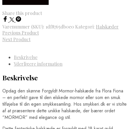
Købes hos Flora Fiona
Share this product
Varenummer (SKU):
1df8765db0e0
Kategori:
Halskæder
Previous Product
Next Product
Beskrivelse
Yderligere information
Beskrivelse
Opdag den skønne Forgyldt Mormor-halskæde fra Flora Fiona
– en perfekt gave til den elskede mormor eller som en smuk
tilføjelse til din egen smykkesamling. Hos smykkeri.dk er vi stolte
af at præsentere dette unikke halskæde, der bærer ordet
“MORMOR” med elegance og stil.
Dette fantastiske halskæde er forgyldt med 18 karat guld,