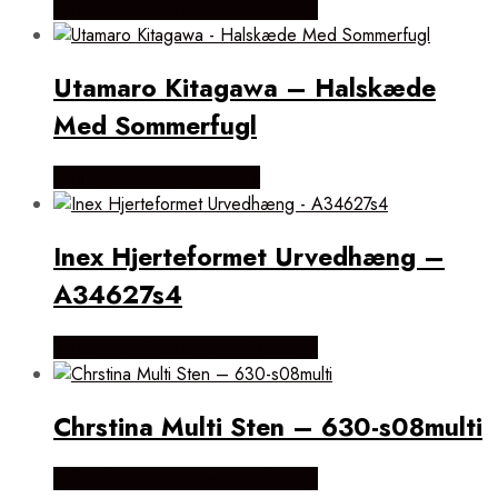
Købes hos Brodersen + Kobborg
Utamaro Kitagawa – Halskæde
Med Sommerfugl
Købes hos ninaroende.dk
Inex Hjerteformet Urvedhæng –
A34627s4
Købes hos Brodersen + Kobborg
Chrstina Multi Sten – 630-s08multi
Købes hos Brodersen + Kobborg