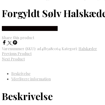
Forgyldt Sølv Halskæde
Købes hos Brodersen + Kobborg
Share this product
Varenummer (SKU):
ad4fb3a8c064
Kategori:
Halskæder
Previous Product
Next Product
Beskrivelse
Yderligere information
Beskrivelse