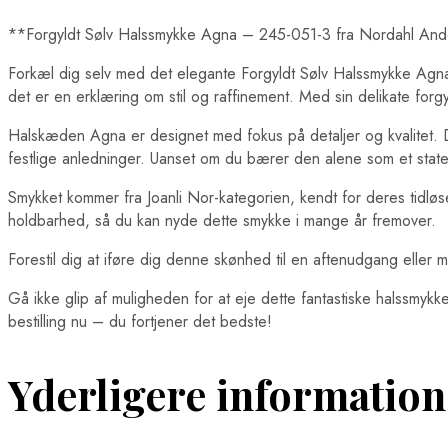
**Forgyldt Sølv Halssmykke Agna – 245-051-3 fra Nordahl An
Forkæl dig selv med det elegante Forgyldt Sølv Halssmykke Agna,
det er en erklæring om stil og raffinement. Med sin delikate for
Halskæden Agna er designet med fokus på detaljer og kvalitet. 
festlige anledninger. Uanset om du bærer den alene som et stat
Smykket kommer fra Joanli Nor-kategorien, kendt for deres tidlø
holdbarhed, så du kan nyde dette smykke i mange år fremover.
Forestil dig at iføre dig denne skønhed til en aftenudgang eller
Gå ikke glip af muligheden for at eje dette fantastiske halssmy
bestilling nu – du fortjener det bedste!
Yderligere information