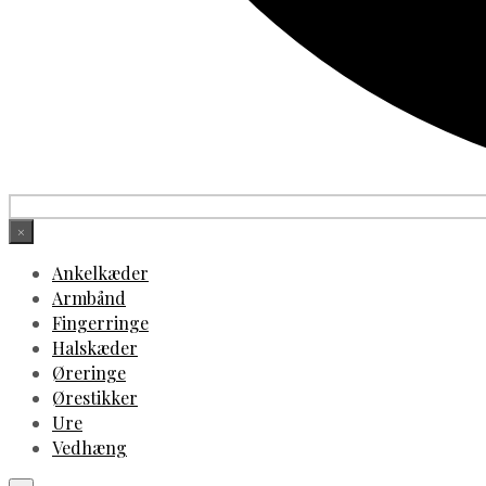
×
Ankelkæder
Armbånd
Fingerringe
Halskæder
Øreringe
Ørestikker
Ure
Vedhæng