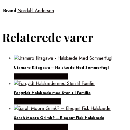
Brand
Nordahl Andersen
Relaterede varer
Utamaro Kitagawa – Halskæde Med Sommerfugl
Købes hos ninaroende.dk
Forgyldt Halskæde med Sten til Familie
Købes hos Flora Fiona
Sarah Moore Grimk? – Elegant Fisk Halskæde
Købes hos ninaroende.dk