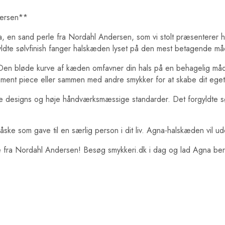
dersen**
 en sand perle fra Nordahl Andersen, som vi stolt præsenterer he
gyldte sølvfinish fanger halskæden lyset på den mest betagende måd
Den bløde kurve af kæden omfavner din hals på en behagelig måde
ement piece eller sammen med andre smykker for at skabe dit eget
se designs og høje håndværksmæssige standarder. Det forgyldte søl
 måske som gave til en særlig person i dit liv. Agna-halskæden vil 
kke fra Nordahl Andersen! Besøg smykkeri.dk i dag og lad Agna be