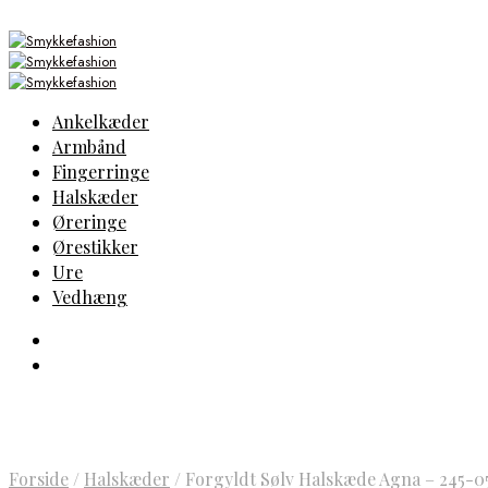
Ankelkæder
Armbånd
Fingerringe
Halskæder
Øreringe
Ørestikker
Ure
Vedhæng
Forside
/
Halskæder
/
Forgyldt Sølv Halskæde Agna – 245-0