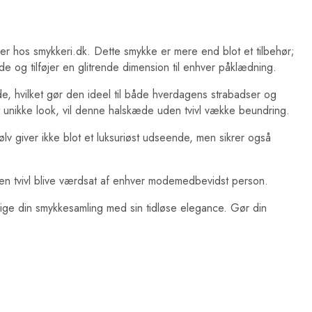
r hos smykkeri.dk. Dette smykke er mere end blot et tilbehør;
e og tilføjer en glitrende dimension til enhver påklædning.
, hvilket gør den ideel til både hverdagens strabadser og
 unikke look, vil denne halskæde uden tvivl vække beundring.
v giver ikke blot et luksuriøst udseende, men sikrer også
uden tvivl blive værdsat af enhver modemedbevidst person.
rige din smykkesamling med sin tidløse elegance. Gør din