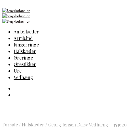
Ankelkæder
Armbånd
Fingerringe
Halskæder
Øreringe
Ørestikker
Ure
Vedhæng
Forside
/
Halskæder
/
Georg Jensen Daisy Vedhæng – 353620