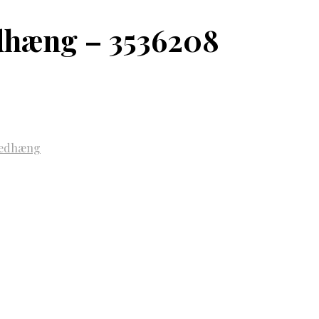
dhæng – 3536208
edhæng