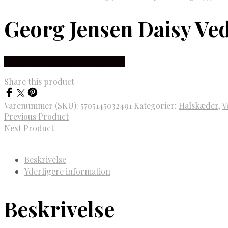
Georg Jensen Daisy Ve
Købes hos Brodersen + Kobborg
Share this product
Varenummer (SKU):
5705145032491
Kategorier:
Halskæder
,
V
Previous Product
Next Product
Beskrivelse
Yderligere information
Beskrivelse