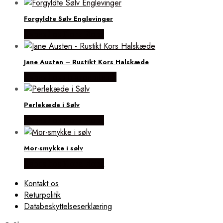
Forgyldte Sølv Englevinger
Købes hos Flora Fiona
Jane Austen – Rustikt Kors Halskæde
Købes hos ninaroende.dk
Perlekæde i Sølv
Købes hos Flora Fiona
Mor-smykke i sølv
Købes hos Flora Fiona
Kontakt os
Returpolitik
Databeskyttelseserklæring