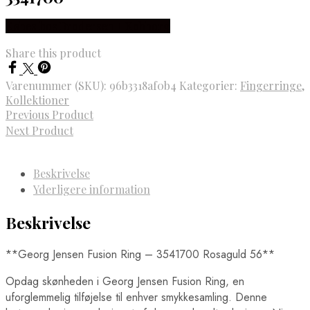
Købes hos Brodersen + Kobborg
Share this product
Varenummer (SKU):
96b3318af0b4
Kategorier:
Fingerringe
,
Kollektioner
Previous Product
Next Product
Beskrivelse
Yderligere information
Beskrivelse
**Georg Jensen Fusion Ring – 3541700 Rosaguld 56**
Opdag skønheden i Georg Jensen Fusion Ring, en
uforglemmelig tilføjelse til enhver smykkesamling. Denne