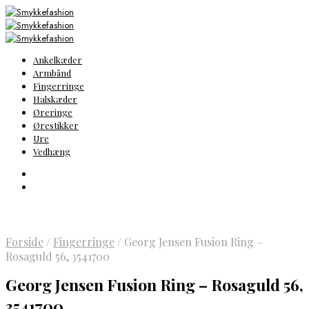
Ankelkæder
Armbånd
Fingerringe
Halskæder
Øreringe
Ørestikker
Ure
Vedhæng
Forside
/
Fingerringe
/
Georg Jensen Fusion Ring –
Rosaguld 56, 3541700
Georg Jensen Fusion Ring – Rosaguld 56,
3541700