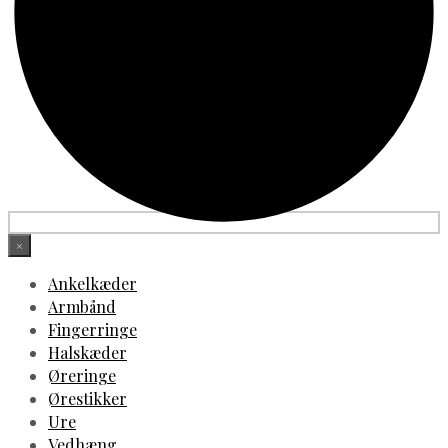
×
Ankelkæder
Armbånd
Fingerringe
Halskæder
Øreringe
Ørestikker
Ure
Vedhæng