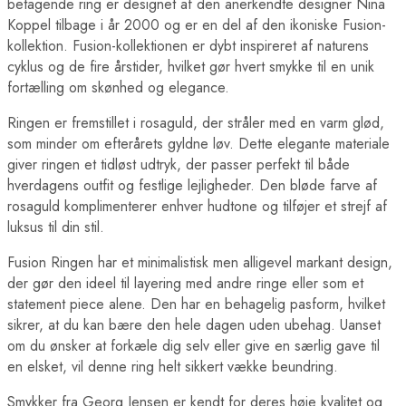
betagende ring er designet af den anerkendte designer Nina
Koppel tilbage i år 2000 og er en del af den ikoniske Fusion-
kollektion. Fusion-kollektionen er dybt inspireret af naturens
cyklus og de fire årstider, hvilket gør hvert smykke til en unik
fortælling om skønhed og elegance.
Ringen er fremstillet i rosaguld, der stråler med en varm glød,
som minder om efterårets gyldne løv. Dette elegante materiale
giver ringen et tidløst udtryk, der passer perfekt til både
hverdagens outfit og festlige lejligheder. Den bløde farve af
rosaguld komplimenterer enhver hudtone og tilføjer et strejf af
luksus til din stil.
Fusion Ringen har et minimalistisk men alligevel markant design,
der gør den ideel til layering med andre ringe eller som et
statement piece alene. Den har en behagelig pasform, hvilket
sikrer, at du kan bære den hele dagen uden ubehag. Uanset
om du ønsker at forkæle dig selv eller give en særlig gave til
en elsket, vil denne ring helt sikkert vække beundring.
Smykker fra Georg Jensen er kendt for deres høje kvalitet og