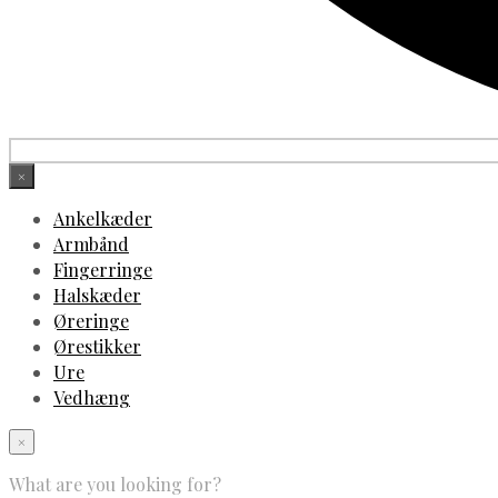
×
Ankelkæder
Armbånd
Fingerringe
Halskæder
Øreringe
Ørestikker
Ure
Vedhæng
×
What are you looking for?