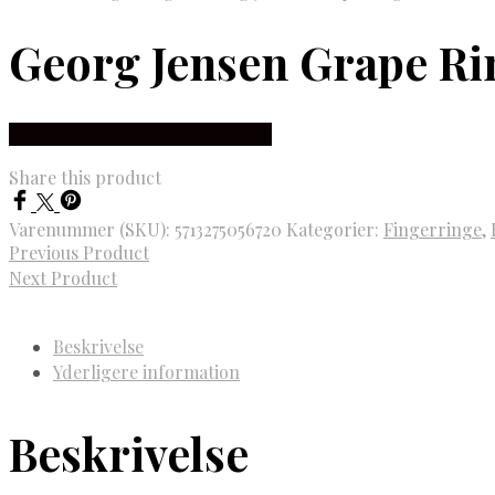
Georg Jensen Grape Rin
Købes hos Brodersen + Kobborg
Share this product
Varenummer (SKU):
5713275056720
Kategorier:
Fingerringe
,
Previous Product
Next Product
Beskrivelse
Yderligere information
Beskrivelse