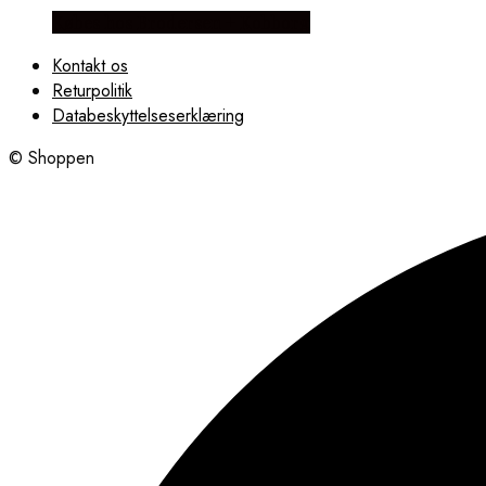
Købes hos Brodersen + Kobborg
Kontakt os
Returpolitik
Databeskyttelseserklæring
© Shoppen