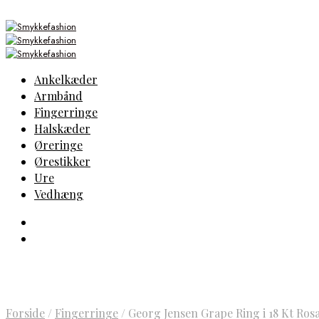
Ankelkæder
Armbånd
Fingerringe
Halskæder
Øreringe
Ørestikker
Ure
Vedhæng
Forside
/
Fingerringe
/
Georg Jensen Grape Ring i 18 Kt Ros