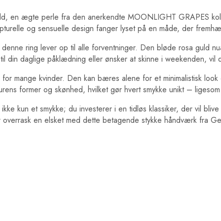
uld, en ægte perle fra den anerkendte MOONLIGHT GRAPES kollekt
turelle og sensuelle design fanger lyset på en måde, der fremhæ
 denne ring lever op til alle forventninger. Den bløde rosa guld n
s til din daglige påklædning eller ønsker at skinne i weekenden, vil
hed for mange kvinder. Den kan bæres alene for et minimalistisk lo
ns former og skønhed, hvilket gør hvert smykke unikt – ligesom
 kun et smykke; du investerer i en tidløs klassiker, der vil blive
ler overrask en elsket med dette betagende stykke håndværk fra G