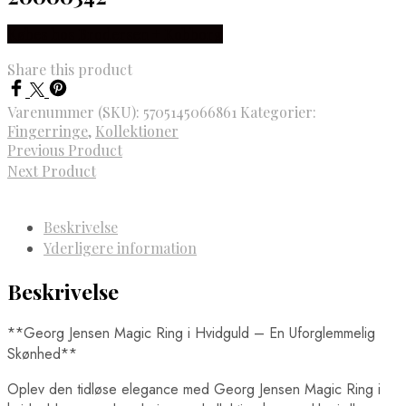
Købes hos Brodersen + Kobborg
Share this product
Varenummer (SKU):
5705145066861
Kategorier:
Fingerringe
,
Kollektioner
Previous Product
Next Product
Beskrivelse
Yderligere information
Beskrivelse
**Georg Jensen Magic Ring i Hvidguld – En Uforglemmelig
Skønhed**
Oplev den tidløse elegance med Georg Jensen Magic Ring i