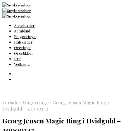
Ankelkæder
Armbånd
Fingerringe
Halskæder
Øreringe
Ørestikker
Ure
Vedhæng
Forside
/
Fingerringe
/
Georg Jensen Magic Ring i
Hvidguld – 20000342
Georg Jensen Magic Ring i Hvidguld –
20000342