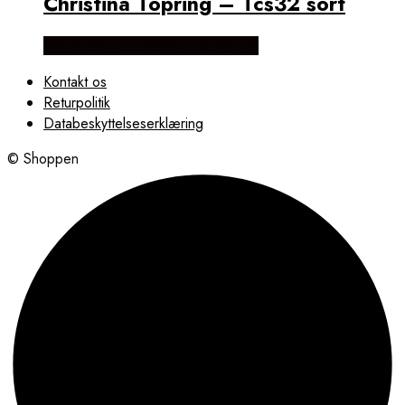
Christina Topring – Tcs32 sort
Købes hos Brodersen + Kobborg
Kontakt os
Returpolitik
Databeskyttelseserklæring
© Shoppen