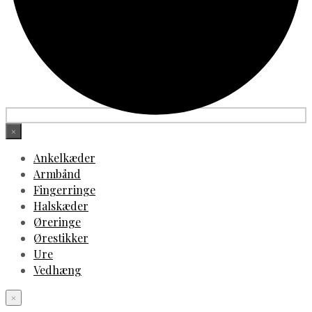
×
Ankelkæder
Armbånd
Fingerringe
Halskæder
Øreringe
Ørestikker
Ure
Vedhæng
×