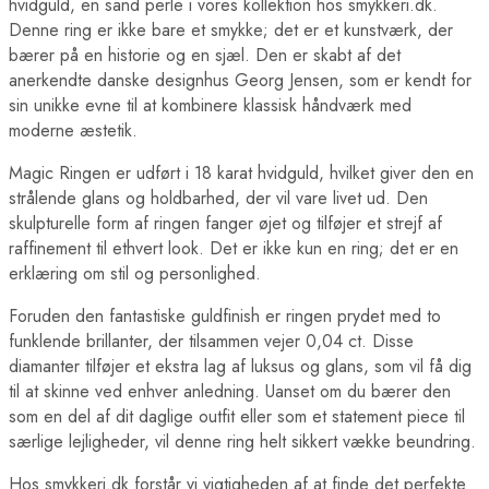
hvidguld, en sand perle i vores kollektion hos smykkeri.dk.
Denne ring er ikke bare et smykke; det er et kunstværk, der
bærer på en historie og en sjæl. Den er skabt af det
anerkendte danske designhus Georg Jensen, som er kendt for
sin unikke evne til at kombinere klassisk håndværk med
moderne æstetik.
Magic Ringen er udført i 18 karat hvidguld, hvilket giver den en
strålende glans og holdbarhed, der vil vare livet ud. Den
skulpturelle form af ringen fanger øjet og tilføjer et strejf af
raffinement til ethvert look. Det er ikke kun en ring; det er en
erklæring om stil og personlighed.
Foruden den fantastiske guldfinish er ringen prydet med to
funklende brillanter, der tilsammen vejer 0,04 ct. Disse
diamanter tilføjer et ekstra lag af luksus og glans, som vil få dig
til at skinne ved enhver anledning. Uanset om du bærer den
som en del af dit daglige outfit eller som et statement piece til
særlige lejligheder, vil denne ring helt sikkert vække beundring.
Hos smykkeri.dk forstår vi vigtigheden af at finde det perfekte