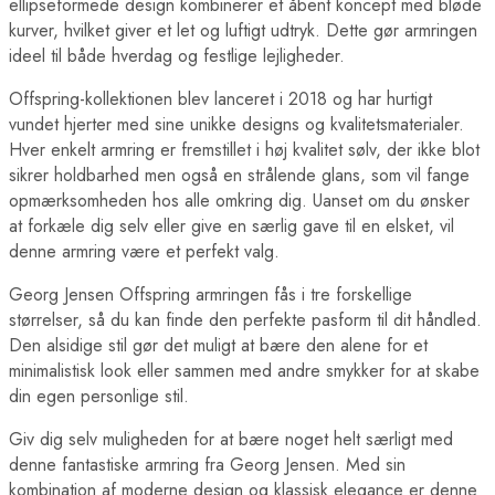
ellipseformede design kombinerer et åbent koncept med bløde
kurver, hvilket giver et let og luftigt udtryk. Dette gør armringen
ideel til både hverdag og festlige lejligheder.
Offspring-kollektionen blev lanceret i 2018 og har hurtigt
vundet hjerter med sine unikke designs og kvalitetsmaterialer.
Hver enkelt armring er fremstillet i høj kvalitet sølv, der ikke blot
sikrer holdbarhed men også en strålende glans, som vil fange
opmærksomheden hos alle omkring dig. Uanset om du ønsker
at forkæle dig selv eller give en særlig gave til en elsket, vil
denne armring være et perfekt valg.
Georg Jensen Offspring armringen fås i tre forskellige
størrelser, så du kan finde den perfekte pasform til dit håndled.
Den alsidige stil gør det muligt at bære den alene for et
minimalistisk look eller sammen med andre smykker for at skabe
din egen personlige stil.
Giv dig selv muligheden for at bære noget helt særligt med
denne fantastiske armring fra Georg Jensen. Med sin
kombination af moderne design og klassisk elegance er denne