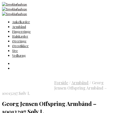
Ankelkæder
Armbånd
Fingerringe
Halskæder
Øreringe
Ørestikker
Ure
Vedhæng
Forside
/
Armbånd
/
Georg
Jensen Offspring Armbånd –
10013297 Sølv L
Georg Jensen Offspring Armbånd –
10013297 Sølv L