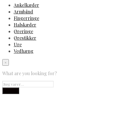
Ankelkæder
Armbånd
Fingerringe
Halskæder
Øreringe
Ørestikker
Ure
Vedhæng
×
What are you looking for?