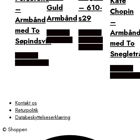
Kate
Guld
– 610-
–
Chopin
Armbånd
s29
Armbånd
–
med To
Armbån
Købes hos
Købes hos
Søpindsvin
Flora Fiona
Brodersen
med To
+ Kobborg
Snegletr
Købes hos
ninaroende.dk
Købes hos
ninaroende.
Kontakt os
Returpolitik
Databeskyttelseserklæring
© Shoppen