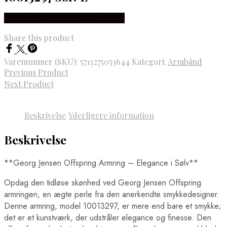
Købes hos Brodersen + Kobborg
Share this product
Varenummer (SKU):
5713275053644
Kategori:
Armbånd
Previous Product
Next Product
Beskrivelse
Yderligere information
Beskrivelse
**Georg Jensen Offspring Armring – Elegance i Sølv**
Opdag den tidløse skønhed ved Georg Jensen Offspring
armringen, en ægte perle fra den anerkendte smykkedesigner.
Denne armring, model 10013297, er mere end bare et smykke;
det er et kunstværk, der udstråler elegance og finesse. Den