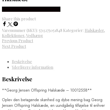
Købes hos Brodersen + Kobborg
Share this product
Varenummer (SKU):
5713275051848
Kategorier:
Halskæder
,
Kollektioner
,
Vedhæng
Previous Product
Next Product
Beskrivelse
Yderligere information
Beskrivelse
**Georg Jensen Offspring Halskæde – 10012558**
Oplev den betagende skønhed og dybe mening bag Georg
Jensen Offspring Halskæde, en uundgåelig tilføjelse til enhver