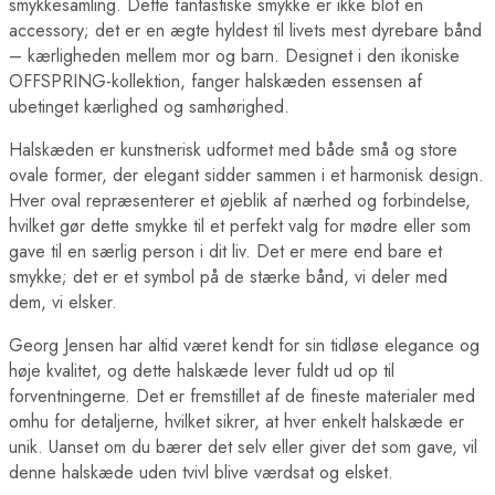
smykkesamling. Dette fantastiske smykke er ikke blot en
accessory; det er en ægte hyldest til livets mest dyrebare bånd
– kærligheden mellem mor og barn. Designet i den ikoniske
OFFSPRING-kollektion, fanger halskæden essensen af
ubetinget kærlighed og samhørighed.
Halskæden er kunstnerisk udformet med både små og store
ovale former, der elegant sidder sammen i et harmonisk design.
Hver oval repræsenterer et øjeblik af nærhed og forbindelse,
hvilket gør dette smykke til et perfekt valg for mødre eller som
gave til en særlig person i dit liv. Det er mere end bare et
smykke; det er et symbol på de stærke bånd, vi deler med
dem, vi elsker.
Georg Jensen har altid været kendt for sin tidløse elegance og
høje kvalitet, og dette halskæde lever fuldt ud op til
forventningerne. Det er fremstillet af de fineste materialer med
omhu for detaljerne, hvilket sikrer, at hver enkelt halskæde er
unik. Uanset om du bærer det selv eller giver det som gave, vil
denne halskæde uden tvivl blive værdsat og elsket.