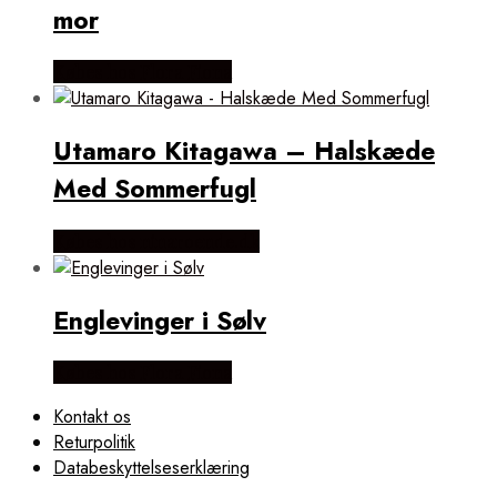
mor
Købes hos Flora Fiona
Utamaro Kitagawa – Halskæde
Med Sommerfugl
Købes hos ninaroende.dk
Englevinger i Sølv
Købes hos Flora Fiona
Kontakt os
Returpolitik
Databeskyttelseserklæring