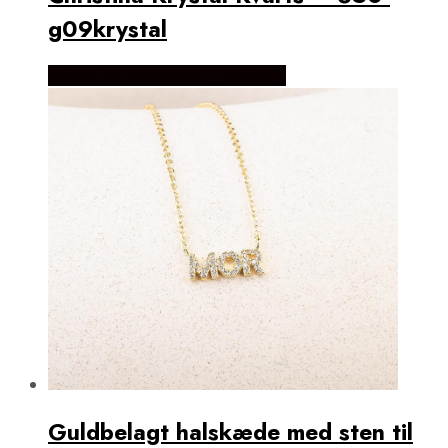
g09krystal
Købes hos Brodersen + Kobborg
Guldbelagt halskæde med sten til