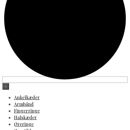
×
Ankelkæder
Armbånd
Fingerringe
Halskæder
Øreringe