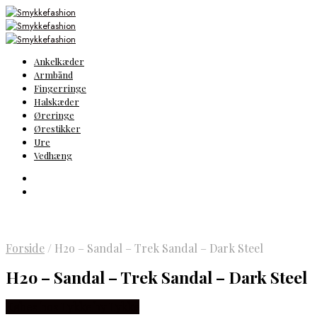
Ankelkæder
Armbånd
Fingerringe
Halskæder
Øreringe
Ørestikker
Ure
Vedhæng
Forside
/
H2o – Sandal – Trek Sandal – Dark Steel
H2o – Sandal – Trek Sandal – Dark Steel
Købes hos Lykke by Lykke