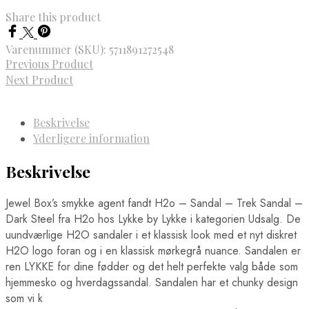
Share this product
Varenummer (SKU):
5711891272548
Previous Product
Next Product
Beskrivelse
Yderligere information
Beskrivelse
Jewel Box’s smykke agent fandt H2o – Sandal – Trek Sandal –
Dark Steel fra H2o hos Lykke by Lykke i kategorien Udsalg. De
uundværlige H2O sandaler i et klassisk look med et nyt diskret
H2O logo foran og i en klassisk mørkegrå nuance. Sandalen er
ren LYKKE for dine fødder og det helt perfekte valg både som
hjemmesko og hverdagssandal. Sandalen har et chunky design
som vi k