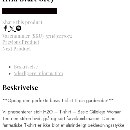
Købes hos Lykke by Lykke
Share this product
Varenummer (SKU):
5711891177072
Previous Product
Next Product
Beskrivelse
Yderligere information
Beskrivelse
**Opdag den perfekte basis T-shirt til din garderobe!**
Vi præsenterer stolt H2O – T-shirt – Basic Gilleleje Woman
Tee i en stilren hvid, grå og sort farvekombination. Denne
fantastiske T-shirt er ikke blot et almindeligt beklædningsstykke;