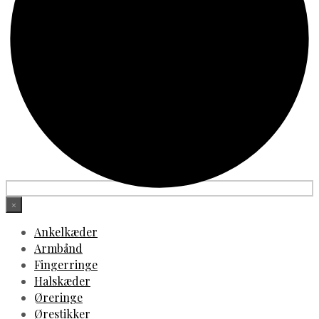
×
Ankelkæder
Armbånd
Fingerringe
Halskæder
Øreringe
Ørestikker