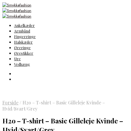
Ankelkæder
Armbånd
Fingerringe
Halskæder
Øreringe
Ørestikker
Ure
Vedhæng
Forside
/
H2o – T-shirt – Basic Gilleleje Kvinde –
Hvid/Svart/Grey
H2o – T-shirt – Basic Gilleleje Kvinde –
Hvid/Svart/Grey