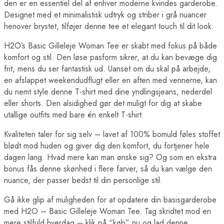
den er en essentiel del af enhver moderne kvindes garderobe.
Designet med et minimalistisk udtryk og striber i grå nuancer
henover brystet, tilføjer denne tee et elegant touch til dit look.
H2O’s Basic Gilleleje Woman Tee er skabt med fokus på både
komfort og stil. Den løse pasform sikrer, at du kan bevæge dig
frit, mens du ser fantastisk ud. Uanset om du skal på arbejde,
en afslappet weekendudflugt eller en aften med vennerne, kan
du nemt style denne T-shirt med dine yndlingsjeans, nederdel
eller shorts. Den alsidighed gør det muligt for dig at skabe
utallige outfits med bare én enkelt T-shirt.
Kvaliteten taler for sig selv – lavet af 100% bomuld føles stoffet
blødt mod huden og giver dig den komfort, du fortjener hele
dagen lang. Hvad mere kan man ønske sig? Og som en ekstra
bonus fås denne skønhed i flere farver, så du kan vælge den
nuance, der passer bedst til din personlige stil.
Gå ikke glip af muligheden for at opdatere din basisgarderobe
med H2O – Basic Gilleleje Woman Tee. Tag skridtet mod en
mere stilfuld hverdag – klik på “køb” nu og lad denne