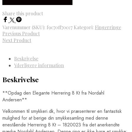
Købes hos Brodersen + Kobborg
Share this product
Varenummer (SKU):
f9c70ff70cc7
Kategori:
Fingerringe
Previous Product
Next Product
Beskrivelse
Yderligere information
Beskrivelse
**Opdag den Elegante Herrering 8 Kt fra Nordahl
Andersen**
Velkommen til smykkeri.dk, hvor vi præsenterer en fantastisk
mulighed for at berige din smykkesamling med denne
enestående Herrering 8 Kt – 1820023 fra det anerkendte
mærke Nordahl Andersen. Denne ring er ikke bare et smykke;