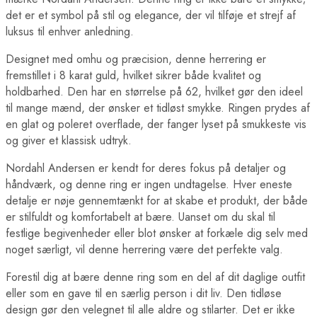
det er et symbol på stil og elegance, der vil tilføje et strejf af
luksus til enhver anledning.
Designet med omhu og præcision, denne herrering er
fremstillet i 8 karat guld, hvilket sikrer både kvalitet og
holdbarhed. Den har en størrelse på 62, hvilket gør den ideel
til mange mænd, der ønsker et tidløst smykke. Ringen prydes af
en glat og poleret overflade, der fanger lyset på smukkeste vis
og giver et klassisk udtryk.
Nordahl Andersen er kendt for deres fokus på detaljer og
håndværk, og denne ring er ingen undtagelse. Hver eneste
detalje er nøje gennemtænkt for at skabe et produkt, der både
er stilfuldt og komfortabelt at bære. Uanset om du skal til
festlige begivenheder eller blot ønsker at forkæle dig selv med
noget særligt, vil denne herrering være det perfekte valg.
Forestil dig at bære denne ring som en del af dit daglige outfit
eller som en gave til en særlig person i dit liv. Den tidløse
design gør den velegnet til alle aldre og stilarter. Det er ikke