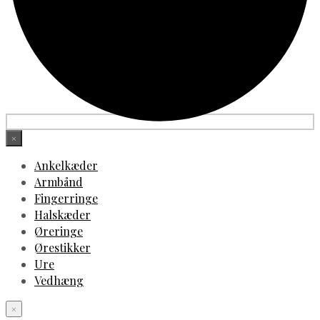
×
Ankelkæder
Armbånd
Fingerringe
Halskæder
Øreringe
Ørestikker
Ure
Vedhæng
×