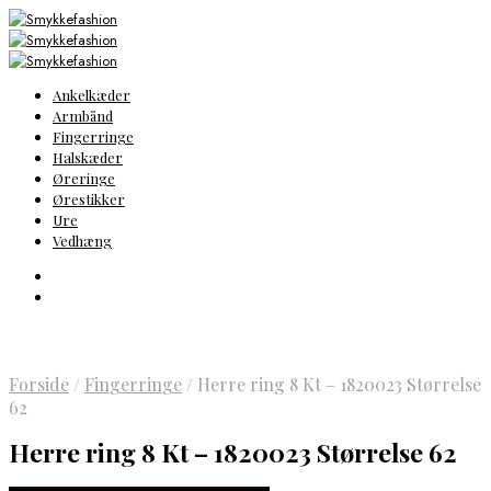
Ankelkæder
Armbånd
Fingerringe
Halskæder
Øreringe
Ørestikker
Ure
Vedhæng
Forside
/
Fingerringe
/
Herre ring 8 Kt – 1820023 Størrelse
62
Herre ring 8 Kt – 1820023 Størrelse 62