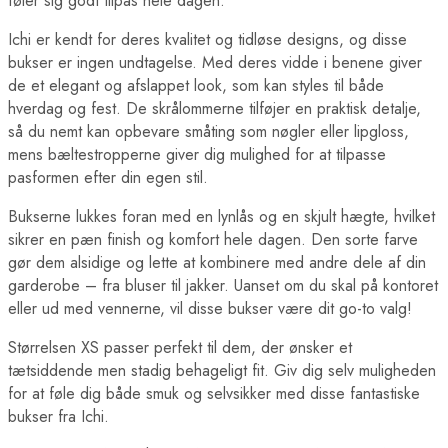
føler sig godt tilpas hele dagen.
Ichi er kendt for deres kvalitet og tidløse designs, og disse
bukser er ingen undtagelse. Med deres vidde i benene giver
de et elegant og afslappet look, som kan styles til både
hverdag og fest. De skrålommerne tilføjer en praktisk detalje,
så du nemt kan opbevare småting som nøgler eller lipgloss,
mens bæltestropperne giver dig mulighed for at tilpasse
pasformen efter din egen stil.
Bukserne lukkes foran med en lynlås og en skjult hægte, hvilket
sikrer en pæn finish og komfort hele dagen. Den sorte farve
gør dem alsidige og lette at kombinere med andre dele af din
garderobe – fra bluser til jakker. Uanset om du skal på kontoret
eller ud med vennerne, vil disse bukser være dit go-to valg!
Størrelsen XS passer perfekt til dem, der ønsker et
tætsiddende men stadig behageligt fit. Giv dig selv muligheden
for at føle dig både smuk og selvsikker med disse fantastiske
bukser fra Ichi.