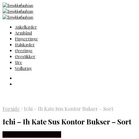
Ankelkæder
Armbånd
Fingerringe
Halskæder
Øreringe
Ørestikker
Ure
Vedhæng
Forside
/
Ichi – Ih Kate Sus Kontor Bukser – Sort
Ichi – Ih Kate Sus Kontor Bukser – Sort
Købes hos Lykke by Lykke