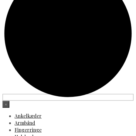
×
Ankelkæder
Armbånd
Fingerringe