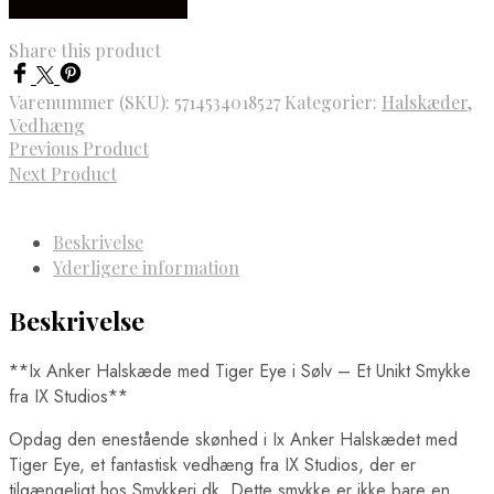
Købes hos Frederik IX
Share this product
Varenummer (SKU):
5714534018527
Kategorier:
Halskæder
,
Vedhæng
Previous Product
Next Product
Beskrivelse
Yderligere information
Beskrivelse
**Ix Anker Halskæde med Tiger Eye i Sølv – Et Unikt Smykke
fra IX Studios**
Opdag den enestående skønhed i Ix Anker Halskædet med
Tiger Eye, et fantastisk vedhæng fra IX Studios, der er
tilgængeligt hos Smykkeri.dk. Dette smykke er ikke bare en