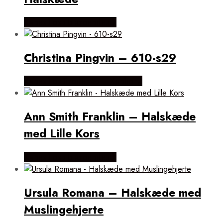
Købes hos ninaroende.dk
Christina Pingvin – 610-s29
Købes hos Brodersen + Kobborg
Ann Smith Franklin – Halskæde
med Lille Kors
Købes hos ninaroende.dk
Ursula Romana – Halskæde med
Muslingehjerte