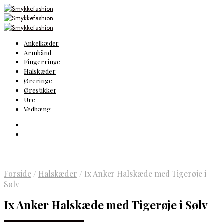
Ankelkæder
Armbånd
Fingerringe
Halskæder
Øreringe
Ørestikker
Ure
Vedhæng
Forside
/
Halskæder
/
Ix Anker Halskæde med Tigerøje i
Sølv
Ix Anker Halskæde med Tigerøje i Sølv