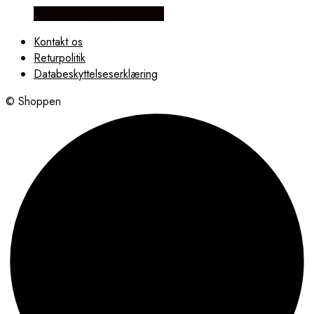
Købes hos ninaroende.dk
Kontakt os
Returpolitik
Databeskyttelseserklæring
© Shoppen