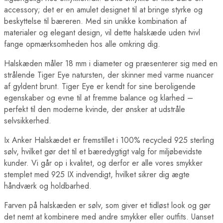
accessory; det er en amulet designet til at bringe styrke og
beskyttelse til bæreren. Med sin unikke kombination af
materialer og elegant design, vil dette halskæde uden tvivl
fange opmærksomheden hos alle omkring dig.
Halskæden måler 18 mm i diameter og præsenterer sig med en
strålende Tiger Eye natursten, der skinner med varme nuancer
af gyldent brunt. Tiger Eye er kendt for sine beroligende
egenskaber og evne til at fremme balance og klarhed –
perfekt til den moderne kvinde, der ønsker at udstråle
selvsikkerhed.
Ix Anker Halskædet er fremstillet i 100% recycled 925 sterling
sølv, hvilket gør det til et bæredygtigt valg for miljøbevidste
kunder. Vi går op i kvalitet, og derfor er alle vores smykker
stemplet med 925 IX indvendigt, hvilket sikrer dig ægte
håndværk og holdbarhed.
Farven på halskæden er sølv, som giver et tidløst look og gør
det nemt at kombinere med andre smykker eller outfits. Uanset