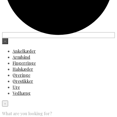
×
Ankelkæder
Armbånd
Fingerringe
Halskæder
Øreringe
Ørestikker
Ure
Vedhæng
×
What are you looking for?