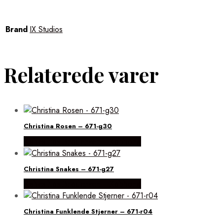
Brand
IX Studios
Relaterede varer
Christina Rosen – 671-g30
Købes hos Brodersen + Kobborg
Christina Snakes – 671-g27
Købes hos Brodersen + Kobborg
Christina Funklende Stjerner – 671-r04