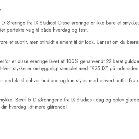
*
x D Øreringe fra IX Studios! Disse øreringe er ikke bare et smykk
t perfekte valg til både hverdag og fest.
lføre et subtilt, men stilfuldt element til dit look. Uanset om du bæ
erfor er disse øreringe lavet af 100% genanvendt 22 karat guldbela
Hvert stykke er omhyggeligt stemplet med “925 IX” på indersiden s
r perfekt til enhver hudtone og kan styles med ethvert outfit. Fr
t smykke. Bestil Ix D Øreringene fra IX Studios i dag og oplev glæ
 din hverdag lidt mere glitrende!