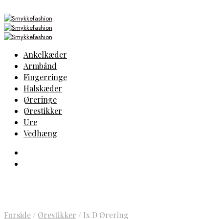
Ankelkæder
Armbånd
Fingerringe
Halskæder
Øreringe
Ørestikker
Ure
Vedhæng
Forside
/
Ørestikker
/
Ix D Ørering