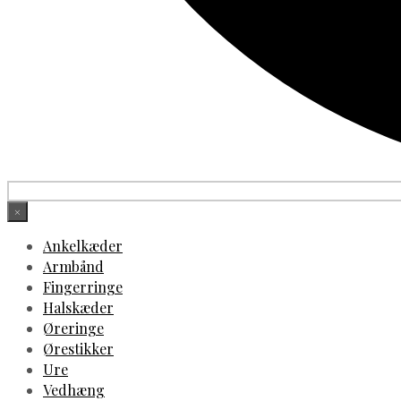
×
Ankelkæder
Armbånd
Fingerringe
Halskæder
Øreringe
Ørestikker
Ure
Vedhæng