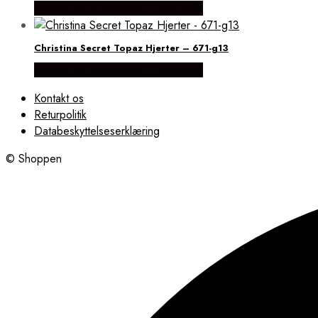
Købes hos Brodersen + Kobborg
Christina Secret Topaz Hjerter – 671-g13
Købes hos Brodersen + Kobborg
Kontakt os
Returpolitik
Databeskyttelseserklæring
© Shoppen