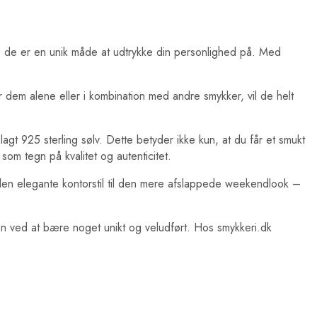
e; de er en unik måde at udtrykke din personlighed på. Med
rer dem alene eller i kombination med andre smykker, vil de helt
gt 925 sterling sølv. Dette betyder ikke kun, at du får et smukt
om tegn på kvalitet og autenticitet.
a den elegante kontorstil til den mere afslappede weekendlook –
den ved at bære noget unikt og veludført. Hos smykkeri.dk