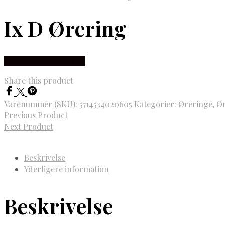
Ix D Ørering
Købes hos Frederik IX
Share this product
Varenummer (SKU):
5714534020605
Kategorier:
Øreringe
,
Ør
Previous Product
Next Product
Beskrivelse
Yderligere information
Beskrivelse