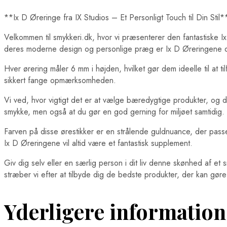
**Ix D Øreringe fra IX Studios – Et Personligt Touch til Din Stil*
Velkommen til smykkeri.dk, hvor vi præsenterer den fantastiske I
deres moderne design og personlige præg er Ix D Øreringene de
Hver ørering måler 6 mm i højden, hvilket gør dem ideelle til at ti
sikkert fange opmærksomheden.
Vi ved, hvor vigtigt det er at vælge bæredygtige produkter, og d
smykke, men også at du gør en god gerning for miljøet samtidig. 
Farven på disse ørestikker er en strålende guldnuance, der passe
Ix D Øreringene vil altid være et fantastisk supplement.
Giv dig selv eller en særlig person i dit liv denne skønhed af e
stræber vi efter at tilbyde dig de bedste produkter, der kan gøre
Yderligere information