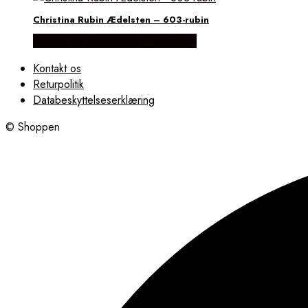
Christina Rubin Ædelsten – 603-rubin
Købes hos Brodersen + Kobborg
Kontakt os
Returpolitik
Databeskyttelseserklæring
© Shoppen