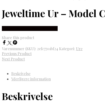
Jeweltime Ur – Model 
Købes hos Brodersen + Kobborg
Share this product
Varenummer (SKU):
2efc7701bf24
Kategori:
Ure
Previous Product
Next Product
Beskrivelse
Yderligere information
Beskrivelse