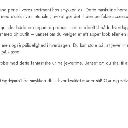
nd perle i vores sortiment hos smykkeri.dk. Dette maskuline herre
med eksklusive materialer, hvilket gør det til den perfekte accessor
ign, der både er elegant og robust. Det er ideelt til både hverda
det med dit outfit – uanset om du vælger et afslappet look eller e
, men også pålidelighed i hverdagen. Du kan stole på, at Jeweltime l
l på klasse.
be med dette fantastiske ur fra Jeweltime. Uanset om du skal til ar
gdvjmrb1 fra smykkeri.dk – hvor kvalitet møder stil! Gør dig selv 