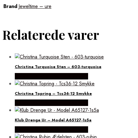
Brand
Jeweltime – ure
Relaterede varer
Christina Turquoise Sten – 603-turquoise
Købes hos Brodersen + Kobborg
Christina Topring – Tcs36-12 Smykke
Købes hos Brodersen + Kobborg
Klub Drenge Ur – Model A65127-1s5a
Købes hos Brodersen + Kobborg