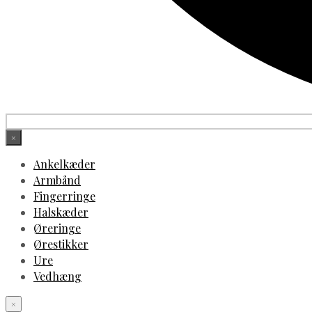
×
Ankelkæder
Armbånd
Fingerringe
Halskæder
Øreringe
Ørestikker
Ure
Vedhæng
×