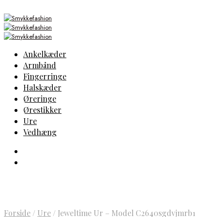
Ankelkæder
Armbånd
Fingerringe
Halskæder
Øreringe
Ørestikker
Ure
Vedhæng
Forside
/
Ure
/
Jeweltime Ur – Model C2640sgdvjmrb1