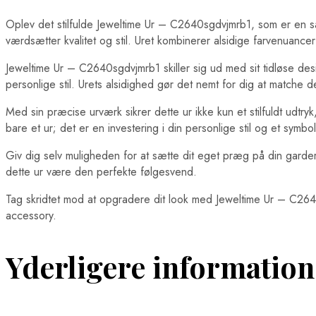
Oplev det stilfulde Jeweltime Ur – C2640sgdvjmrb1, som er en sa
værdsætter kvalitet og stil. Uret kombinerer alsidige farvenuancer 
Jeweltime Ur – C2640sgdvjmrb1 skiller sig ud med sit tidløse des
personlige stil. Urets alsidighed gør det nemt for dig at matche 
Med sin præcise urværk sikrer dette ur ikke kun et stilfuldt udtryk
bare et ur; det er en investering i din personlige stil og et symbo
Giv dig selv muligheden for at sætte dit eget præg på din gardero
dette ur være den perfekte følgesvend.
Tag skridtet mod at opgradere dit look med Jeweltime Ur – C2640s
accessory.
Yderligere information