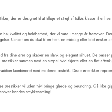
er er designet til at tilføje et strejf af tidløs klasse til enhver
r en høj kvalitet og holdbarhed, der vil vare i mange år fremover. D
se. Uanset om du skal til en fest, en middag eller blot ønsker at ti
 dine ører og skaber en slank og elegant silhuet. De passer pe
ørestikker sammen med en simpel hvid skjorte eller en flot aftenkjole
adition kombineret med moderne æstetik. Disse ørestikker repræse
sse ørestikker vil uden tvivl bringe glæde og beundring. Gå ikke 
 enhver kvindes smykkesamling!