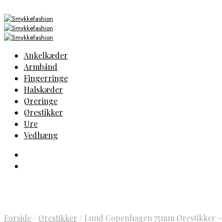
Ankelkæder
Armbånd
Fingerringe
Halskæder
Øreringe
Ørestikker
Ure
Vedhæng
Forside
/
Ørestikker
/
Lund Copenhagen 75mm Ørestikker –