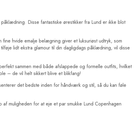
 påklædning. Disse fantastiske ørestikker fra Lund er ikke blot
en fine hvide emalje belægning giver et luksuriøst udtryk, som
lføje lidt ekstra glamour til din dagligdags påklædning, vil disse
rfekt sammen med både afslappede og formelle outfits, hvilket
 – de vil helt sikkert blive et blikfang!
nterer det bedste inden for håndværk og stil, så du kan føle
glip af muligheden for at eje et par smukke Lund Copenhagen