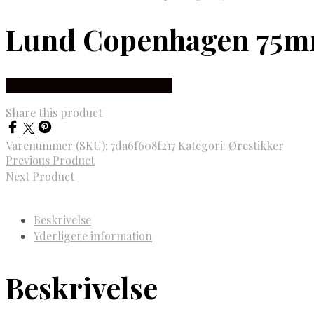
Lund Copenhagen 75mm
Købes hos Brodersen + Kobborg
Share this product
Varenummer (SKU):
7da6f608f217
Kategori:
Ørestikker
Previous Product
Next Product
Beskrivelse
Yderligere information
Beskrivelse