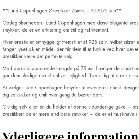
**Lund Copenhagen Ørestikker 75mm – 909075-4-h**
Opdag skønheden i Lund Copenhagen med disse elegante ørestikker, d
smykker; de er en erklæring om stil og raffinement.
Hver ørestik er omhyggeligt fremstillet af 925 sølv, hvilket sikre
fanger lyset på en måde, der får dem til at funkle ved hver bevægel
ørestikker være det perfekte valg.
Med deres imponerende længde på 75 mm hænger de smukt ned fra
gør dem alsidige nok til enhver lejlighed. Tænk dig at bære disse 
At vælge Lund Copenhagen betyder at investere i dansk designtr
dig selvsikker og unik hver gang du bærer dem.
Giv dig selv eller én du holder af denne vidunderlige gave – di
ørestikker; de er mere end bare smykker – de er et must-have i
Yderligere information