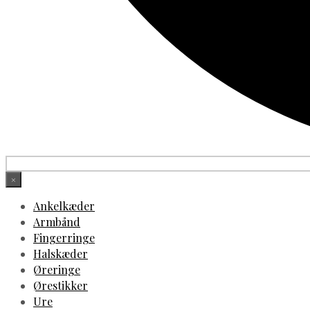
×
Ankelkæder
Armbånd
Fingerringe
Halskæder
Øreringe
Ørestikker
Ure