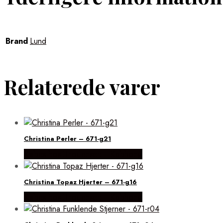
Brand
Lund
Relaterede varer
Christina Perler – 671-g21
Købes hos Brodersen + Kobborg
Christina Topaz Hjerter – 671-g16
Købes hos Brodersen + Kobborg