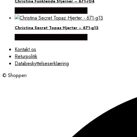
Christina Funklende Stjerner – 671-r04
Købes hos Brodersen + Kobborg
Christina Secret Topaz Hjerter – 671-g13
Købes hos Brodersen + Kobborg
Kontakt os
Returpolitik
Databeskyttelseserklæring
© Shoppen