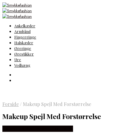
Ankelkæder
Armbånd
Fingerringe
Halskæder
Øreringe
Ørestikker
Ure
Vedhæng
Forside
/
Makeup Spejl Med Forstørrelse
Makeup Spejl Med Forstørrelse
Købes hos Brodersen + Kobborg