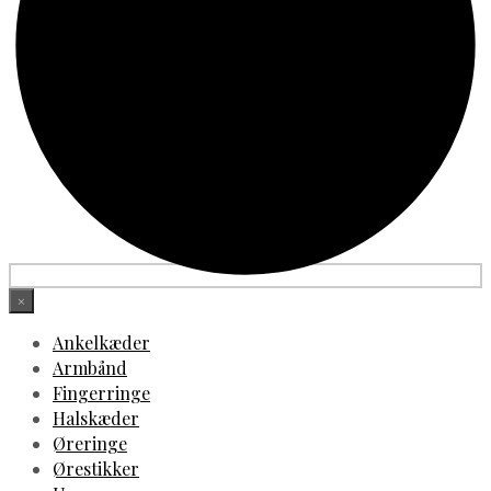
×
Ankelkæder
Armbånd
Fingerringe
Halskæder
Øreringe
Ørestikker