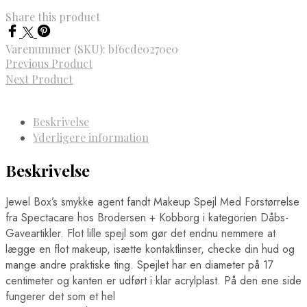
Share this product
Varenummer (SKU):
bf6cde0270e0
Previous Product
Next Product
Beskrivelse
Yderligere information
Beskrivelse
Jewel Box’s smykke agent fandt Makeup Spejl Med Forstørrelse
fra Spectacare hos Brodersen + Kobborg i kategorien Dåbs-
Gaveartikler. Flot lille spejl som gør det endnu nemmere at
lægge en flot makeup, isætte kontaktlinser, checke din hud og
mange andre praktiske ting. Spejlet har en diameter på 17
centimeter og kanten er udført i klar acrylplast. På den ene side
fungerer det som et hel