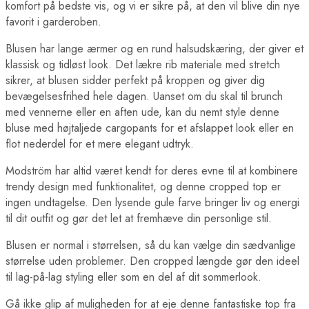
komfort på bedste vis, og vi er sikre på, at den vil blive din nye
favorit i garderoben.
Blusen har lange ærmer og en rund halsudskæring, der giver et
klassisk og tidløst look. Det lækre rib materiale med stretch
sikrer, at blusen sidder perfekt på kroppen og giver dig
bevægelsesfrihed hele dagen. Uanset om du skal til brunch
med vennerne eller en aften ude, kan du nemt style denne
bluse med højtaljede cargopants for et afslappet look eller en
flot nederdel for et mere elegant udtryk.
Modström har altid været kendt for deres evne til at kombinere
trendy design med funktionalitet, og denne cropped top er
ingen undtagelse. Den lysende gule farve bringer liv og energi
til dit outfit og gør det let at fremhæve din personlige stil.
Blusen er normal i størrelsen, så du kan vælge din sædvanlige
størrelse uden problemer. Den cropped længde gør den ideel
til lag-på-lag styling eller som en del af dit sommerlook.
Gå ikke glip af muligheden for at eje denne fantastiske top fra