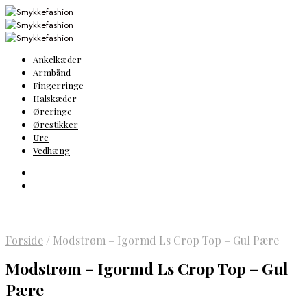
Ankelkæder
Armbånd
Fingerringe
Halskæder
Øreringe
Ørestikker
Ure
Vedhæng
Forside
/
Modstrøm – Igormd Ls Crop Top – Gul Pære
Modstrøm – Igormd Ls Crop Top – Gul
Pære