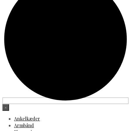
×
Ankelkæder
Armbånd