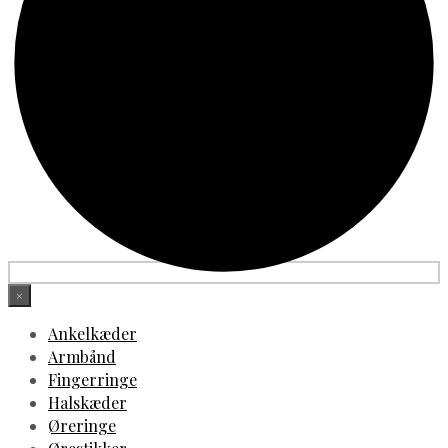
×
Ankelkæder
Armbånd
Fingerringe
Halskæder
Øreringe