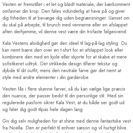
Vesten er fremstillet i et let og blødt materiale, der kærkomment
omfavner din krop. Den føles vidunderlig at have på og giver
dig friheden til at bevæge dig uden begrænsninger. Uanset om
du skal på arbejde, til brunch med vennerne eller en afslappet
aften derhjemme, vil denne vest være din trofaste følgesvend.
Kala Vestens alsidighed gør den ideel til lag-på-lag styling. Du
kan nemt bære den over en t-shirt for et afslappet look eller
kombinere den med en kjole eller skjorte for at skabe et mere
sofistikeret udtryk. Det strikkede design tilfører tekstur og
dybde til dit outfit, mens den neutrale farve gør det nemt at
style med andre elementer i din garderobe.
Vesten fås i flere skønne farver, så du kan vælge lige præcis
den nuance, der passer bedst til din personlige stil. Med sin
regulerede pasform sikrer Kala Vest, at du både ser godt ud
og føler dig godt tilpas hele dagen lang.
Giv dig selv muligheden for at shine med denne fantastiske vest
fra Noella. Den er perfekt til enhver sæson og vil hurtigt blive