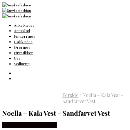
Ankelkæder
Armbånd
Fingerringe
Halskæder
Øreringe
Ørestikker
Ure
Vedhæng
Forside
/
Noella – Kala Vest –
Sandfarvet Vest
Noella – Kala Vest – Sandfarvet Vest
Købes hos Lykke by Lykke