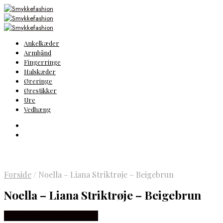
Ankelkæder
Armbånd
Fingerringe
Halskæder
Øreringe
Ørestikker
Ure
Vedhæng
Forside
/
Noella – Liana Striktrøje – Beigebrun
Noella – Liana Striktrøje – Beigebrun
Købes hos Lykke by Lykke