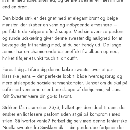
kvalitet med tidløs skønhed, og denne sweater er intet mindre
end en drøm.
Den bløde strik er designet med et elegant brunt og beige
mønster, der skaber en varm og indbydende atmosfære –
perfekt til de køligere efterårsdage. Med sin oversize pasform
og runde udskæring giver denne sweater dig mulighed for at
bevæge dig frit samtidig med, at du ser trendy ud. De lange
ærmer har en charmerende balloneffekt fra albuen og ned,
hvilket tilføjer et unikt touch til dit outfit.
Forestil dig at iføre dig denne lækre sweater over et par
klassiske jeans – det perfekte look til både hverdagsbrug og
mere afslappede sociale sammenkomster. Uanset om du skal på
café med vennerne eller bare slappe af derhjemme, vil Liana
Knit Sweater være din go-to favorit.
Strikken fås i størrelsen XS/S, hvilket gør den ideel til dem, der
ønsker en lidt løsere pasform uden at gå på kompromis med
stilen. Så hvorfor vente? Forkæl dig selv med denne fantastiske
Noella-sweater fra Smykkeri.dk – din garderobe fortjener det