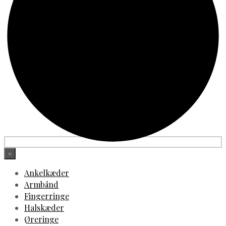
×
Ankelkæder
Armbånd
Fingerringe
Halskæder
Øreringe