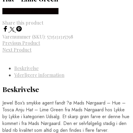
Købes hos Lykke by Lykke
Share this product
Varenummer (SKU):
5715131315798
Previous Product
Next Product
Beskrivelse
Yderligere information
Beskrivelse
Jewel Box’s smykke agent fandt ?ø Mads Nørgaard – Hue –
Tosca Anju Hat – Lime Green fra Mads Nørgaard hos Lykke
by Lykke i kategorien Udsalg. Et skarp grøn farve er denne hue
kommet i fra Mads Nørgaard. Den er selvfølgelig stadig i den
blød rib kvalitet som altid og den findes i flere farver.