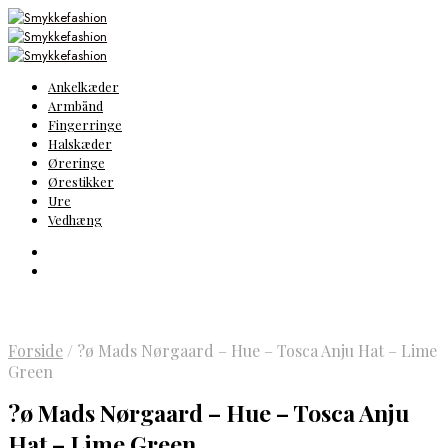
Ankelkæder
Armbånd
Fingerringe
Halskæder
Øreringe
Ørestikker
Ure
Vedhæng
Forside
/
?ø Mads Nørgaard – Hue – Tosca Anju Hat – Lime
Green
?ø Mads Nørgaard – Hue – Tosca Anju
Hat – Lime Green