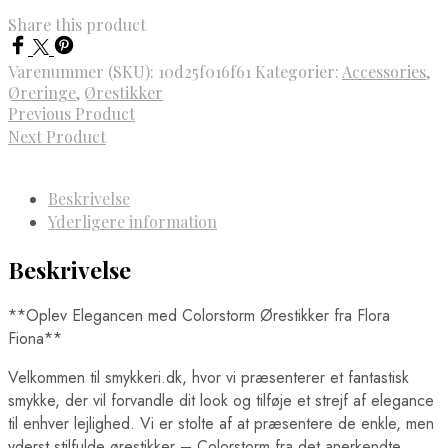
Share this product
Varenummer (SKU):
10d25f016f61
Kategorier:
Accessories
,
Øreringe
,
Ørestikker
Previous Product
Next Product
Beskrivelse
Yderligere information
Beskrivelse
**Oplev Elegancen med Colorstorm Ørestikker fra Flora
Fiona**
Velkommen til smykkeri.dk, hvor vi præsenterer et fantastisk
smykke, der vil forvandle dit look og tilføje et strejf af elegance
til enhver lejlighed. Vi er stolte af at præsentere de enkle, men
yderst stilfulde ørestikker – Colorstorm fra det anerkendte