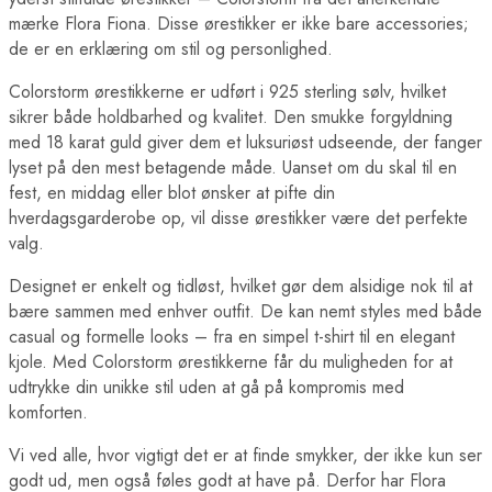
mærke Flora Fiona. Disse ørestikker er ikke bare accessories;
de er en erklæring om stil og personlighed.
Colorstorm ørestikkerne er udført i 925 sterling sølv, hvilket
sikrer både holdbarhed og kvalitet. Den smukke forgyldning
med 18 karat guld giver dem et luksuriøst udseende, der fanger
lyset på den mest betagende måde. Uanset om du skal til en
fest, en middag eller blot ønsker at pifte din
hverdagsgarderobe op, vil disse ørestikker være det perfekte
valg.
Designet er enkelt og tidløst, hvilket gør dem alsidige nok til at
bære sammen med enhver outfit. De kan nemt styles med både
casual og formelle looks – fra en simpel t-shirt til en elegant
kjole. Med Colorstorm ørestikkerne får du muligheden for at
udtrykke din unikke stil uden at gå på kompromis med
komforten.
Vi ved alle, hvor vigtigt det er at finde smykker, der ikke kun ser
godt ud, men også føles godt at have på. Derfor har Flora