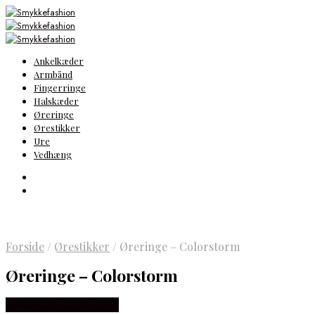
Ankelkæder
Armbånd
Fingerringe
Halskæder
Øreringe
Ørestikker
Ure
Vedhæng
Forside
/
Ørestikker
/
Øreringe – Colorstorm
Øreringe – Colorstorm
Købes hos Flora Fiona