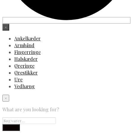
×
Ankelkæder
Armbånd
Fingerringe
Halskæder
Øreringe
Ørestikker
Ure
Vedhæng
×
What are you looking for?