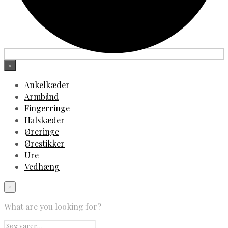
×
Ankelkæder
Armbånd
Fingerringe
Halskæder
Øreringe
Ørestikker
Ure
Vedhæng
×
What are you looking for?