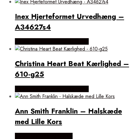
Inex Hjerteformet Urvedhæng –
A34627s4
Købes hos Brodersen + Kobborg
Christina Heart Beat Kærlighed –
610-g25
Købes hos Brodersen + Kobborg
Ann Smith Franklin – Halskæde
med Lille Kors
Købes hos ninaroende.dk