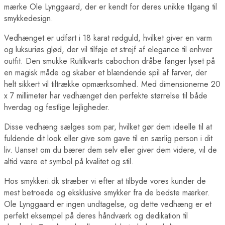
mærke Ole Lynggaard, der er kendt for deres unikke tilgang til
smykkedesign.
Vedhænget er udført i 18 karat rødguld, hvilket giver en varm
og luksuriøs glød, der vil tilføje et strejf af elegance til enhver
outfit. Den smukke Rutilkvarts cabochon dråbe fanger lyset på
en magisk måde og skaber et blændende spil af farver, der
helt sikkert vil tiltrække opmærksomhed. Med dimensionerne 20
x 7 millimeter har vedhænget den perfekte størrelse til både
hverdag og festlige lejligheder.
Disse vedhæng sælges som par, hvilket gør dem ideelle til at
fuldende dit look eller give som gave til en særlig person i dit
liv. Uanset om du bærer dem selv eller giver dem videre, vil de
altid være et symbol på kvalitet og stil.
Hos smykkeri.dk stræber vi efter at tilbyde vores kunder de
mest betroede og eksklusive smykker fra de bedste mærker.
Ole Lynggaard er ingen undtagelse, og dette vedhæng er et
perfekt eksempel på deres håndværk og dedikation til