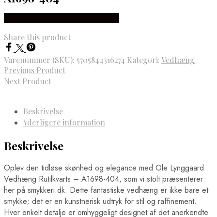
Købes hos Brodersen + Kobborg
Share this product
Varenummer (SKU):
5705844316274
Kategori:
Vedhæng
Previous Product
Next Product
Beskrivelse
Yderligere information
Beskrivelse
Oplev den tidløse skønhed og elegance med Ole Lynggaard
Vedhæng Rutilkvarts – A1698-404, som vi stolt præsenterer
her på smykkeri.dk. Dette fantastiske vedhæng er ikke bare et
smykke; det er en kunstnerisk udtryk for stil og raffinement.
Hver enkelt detalje er omhyggeligt designet af det anerkendte