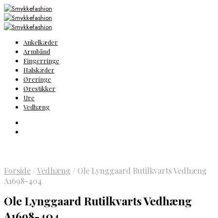
Ankelkæder
Armbånd
Fingerringe
Halskæder
Øreringe
Ørestikker
Ure
Vedhæng
Forside
/
Vedhæng
/
Ole Lynggaard Rutilkvarts Vedhæng
A1698-404
Ole Lynggaard Rutilkvarts Vedhæng
A1698-404