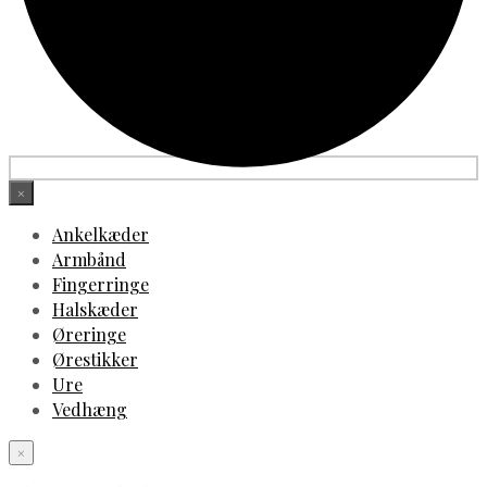
×
Ankelkæder
Armbånd
Fingerringe
Halskæder
Øreringe
Ørestikker
Ure
Vedhæng
×