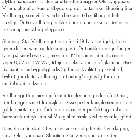
stykke håndværk fra den anerkendte designer Ole Lynggaard.
Vi er stolte af at kunne tilbyde dig det fantastiske Shooting Star
Vedhæng, som vil forvandle dine ørestikker til noget helt
særligt. Dette vedhæng er ikke bare en accessory; det er en
erklæring om stil og elegance.
Shooting Star Vedhænget er udført i 18 karat rødguld, hvilket
giver det en varm og luksuriøs glød. Det unikke design fanger
lyset på smukkeste vis, mens de 12 brillanter, der tilsammen
vejer 0,07 ct. TW.VS., tilføjer et ekstra touch af glamour. Hver
diamant er omhyggeligt udvalgt for sin kvalitet og skønhed,
hvilket gør dette vedhæng til et uundgåeligt valg for den
modebevidste kvinde.
Vedhænget kommer også med to elegante perler på 13 mm,
der hænger smukt fra bøjlen. Disse perler komplementerer det
gyldne metal og de funklende diamanter perfekt og skaber et
harmonisk udtryk, der vil få dig til at stråle ved enhver lejlighed.
Uanset om du skal til fest eller ønsker at pifte din hverdag op,
så vil Ole Lynggaard Shooting Star Vedhæng være den