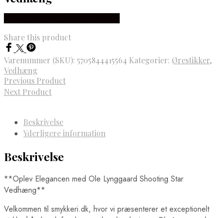
Købes hos Brodersen + Kobborg
Share this product
Varenummer (SKU):
5705844415564
Kategorier:
Ørestikker
,
Vedhæng
Previous Product
Next Product
Beskrivelse
Yderligere information
Beskrivelse
**Oplev Elegancen med Ole Lynggaard Shooting Star
Vedhæng**
Velkommen til smykkeri.dk, hvor vi præsenterer et exceptionelt