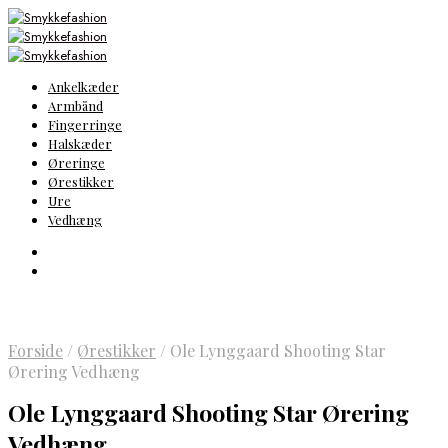
Ankelkæder
Armbånd
Fingerringe
Halskæder
Øreringe
Ørestikker
Ure
Vedhæng
Forside
/
Ørestikker
/
Ole Lynggaard Shooting Star
Ørering Vedhæng
Ole Lynggaard Shooting Star Ørering
Vedhæng