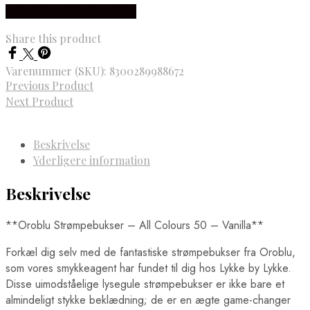
Købes hos Lykke by Lykke
Share this product
Varenummer (SKU):
8300289988672
Previous Product
Next Product
Beskrivelse
Yderligere information
Beskrivelse
**Oroblu Strømpebukser – All Colours 50 – Vanilla**
Forkæl dig selv med de fantastiske strømpebukser fra Oroblu,
som vores smykkeagent har fundet til dig hos Lykke by Lykke.
Disse uimodståelige lysegule strømpebukser er ikke bare et
almindeligt stykke beklædning; de er en ægte game-changer