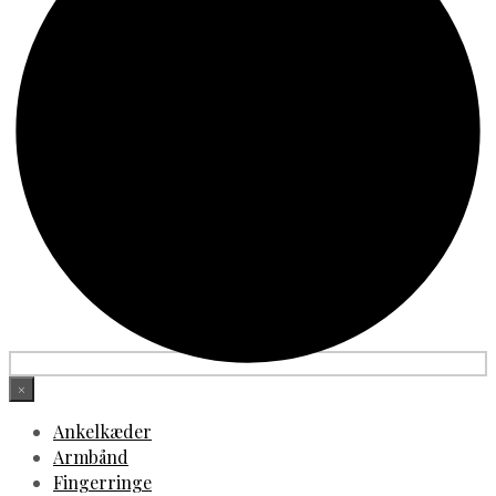
×
Ankelkæder
Armbånd
Fingerringe