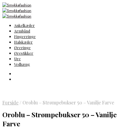
Ankelkæder
Armbånd
Fingerringe
Halskæder
Øreringe
Ørestikker
Ure
Vedhæng
Forside
/
Oroblu – Strømpebukser 50 – Vanilje Farve
Oroblu – Strømpebukser 50 – Vanilje
Farve