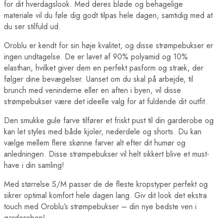
for dit hverdagslook. Med deres bløde og behagelige
materiale vil du føle dig godt tilpas hele dagen, samtidig med at
du ser stilfuld ud.
Oroblu er kendt for sin høje kvalitet, og disse strømpebukser er
ingen undtagelse. De er lavet af 90% polyamid og 10%
elasthan, hvilket giver dem en perfekt pasform og stræk, der
følger dine bevægelser. Uanset om du skal på arbejde, til
brunch med veninderne eller en aften i byen, vil disse
strømpebukser være det ideelle valg for at fuldende dit outfit.
Den smukke gule farve tilfører et friskt pust til din garderobe og
kan let styles med både kjoler, nederdele og shorts. Du kan
vælge mellem flere skønne farver alt efter dit humør og
anledningen. Disse strømpebukser vil helt sikkert blive et must-
have i din samling!
Med størrelse S/M passer de de fleste kropstyper perfekt og
sikrer optimal komfort hele dagen lang. Giv dit look det ekstra
touch med Oroblu’s strømpebukser – din nye bedste ven i
garderoben!