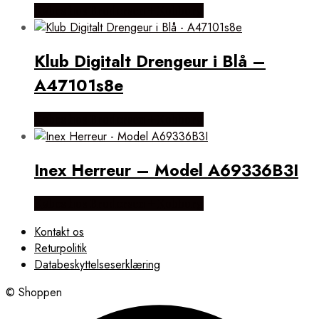
Købes hos Brodersen + Kobborg
Klub Digitalt Drengeur i Blå –
A47101s8e
Købes hos Brodersen + Kobborg
Inex Herreur – Model A69336B3I
Købes hos Brodersen + Kobborg
Kontakt os
Returpolitik
Databeskyttelseserklæring
© Shoppen