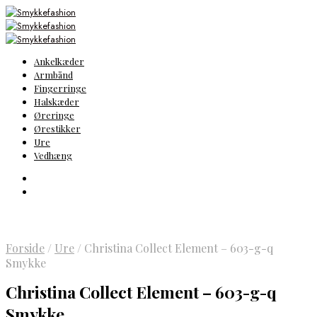
Ankelkæder
Armbånd
Fingerringe
Halskæder
Øreringe
Ørestikker
Ure
Vedhæng
Forside
/
Ure
/
Christina Collect Element – 603-g-q
Smykke
Christina Collect Element – 603-g-q
Smykke