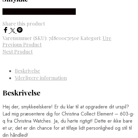
Købes hos Brodersen + Kobborg
Share this product
Varenummer (SKU):
7d8e00c7e50e
Kategori:
Ure
Previous Product
Next Product
Beskrivelse
Yderligere information
Beskrivelse
Hej der, smykkeelskere! Er du klar til at opgradere dit urspil?
Lad mig præsentere dig for Christina Collect Element – 603-g-
q fra Christina Watches. Ja, du hørte rigtigt! Dette er ikke bare
et ur; det er din chance for at tilføje lidt personlighed og stil til
din håndled!