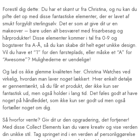
Forestil dig dette: Du har et skønt ur fra Christina, og nu kan du
pifte det op med disse fantastiske elementer, der er lavet af
smukt forgyldt sterlingsølv. Det er som at give dit ur en
makeover – bare uden alt besværet med frisørbesøg og
hårprodukter! Disse elementer kommer i tal fra 0-9 og
bogstaver fra A-Å, så du kan skabe dit helt eget unikke design.
Vil du have et “1” for den førsteplads, eller måske et “A” for
“Awesome”? Mulighederne er uendelige!
Og lad os ikke glemme kvaliteten her. Christina Watches ved
virkelig, hvordan man laver noget lækkert. Hver enkelt detalje
er gennemtænkt, så du får et produkt, der ikke kun ser
fantastisk ud, men også holder i lang tid. Det føles godt at have
noget på håndleddet, som ikke kun ser godt ud men også
fortæller noget om dig.
Så hvorfor vente? Giv dit ur den opgradering, det fortjener!
Med disse Collect Elements kan du være kreativ og vise verden
din unikke stil. Tag springet ind i en verden af personliggørelse