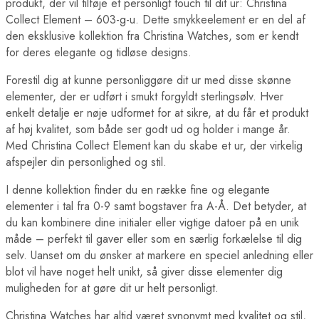
produkt, der vil tilføje et personligt touch til dit ur: Christina
Collect Element – 603-g-u. Dette smykkeelement er en del af
den eksklusive kollektion fra Christina Watches, som er kendt
for deres elegante og tidløse designs.
Forestil dig at kunne personliggøre dit ur med disse skønne
elementer, der er udført i smukt forgyldt sterlingsølv. Hver
enkelt detalje er nøje udformet for at sikre, at du får et produkt
af høj kvalitet, som både ser godt ud og holder i mange år.
Med Christina Collect Element kan du skabe et ur, der virkelig
afspejler din personlighed og stil.
I denne kollektion finder du en række fine og elegante
elementer i tal fra 0-9 samt bogstaver fra A-Å. Det betyder, at
du kan kombinere dine initialer eller vigtige datoer på en unik
måde – perfekt til gaver eller som en særlig forkælelse til dig
selv. Uanset om du ønsker at markere en speciel anledning eller
blot vil have noget helt unikt, så giver disse elementer dig
muligheden for at gøre dit ur helt personligt.
Christina Watches har altid været synonymt med kvalitet og stil,