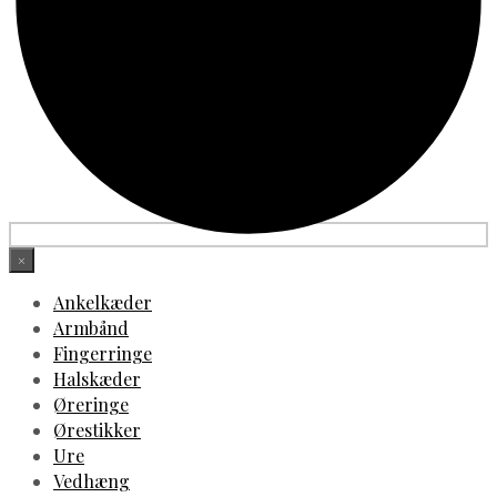
×
Ankelkæder
Armbånd
Fingerringe
Halskæder
Øreringe
Ørestikker
Ure
Vedhæng