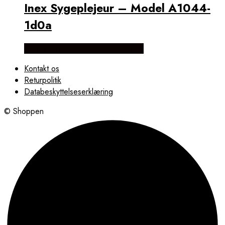
Inex Sygeplejeur – Model A1044-
1d0a
Købes hos Brodersen + Kobborg
Kontakt os
Returpolitik
Databeskyttelseserklæring
© Shoppen