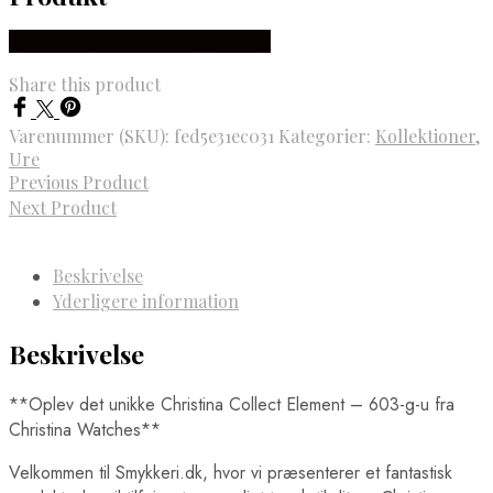
Købes hos Brodersen + Kobborg
Share this product
Varenummer (SKU):
fed5e31ec031
Kategorier:
Kollektioner
,
Ure
Previous Product
Next Product
Beskrivelse
Yderligere information
Beskrivelse
**Oplev det unikke Christina Collect Element – 603-g-u fra
Christina Watches**
Velkommen til Smykkeri.dk, hvor vi præsenterer et fantastisk