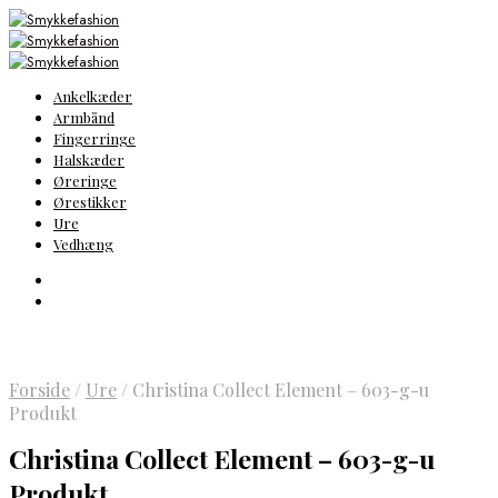
Ankelkæder
Armbånd
Fingerringe
Halskæder
Øreringe
Ørestikker
Ure
Vedhæng
Forside
/
Ure
/
Christina Collect Element – 603-g-u
Produkt
Christina Collect Element – 603-g-u
Produkt