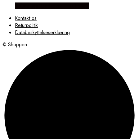
Købes hos Brodersen + Kobborg
Kontakt os
Returpolitik
Databeskyttelseserklæring
© Shoppen