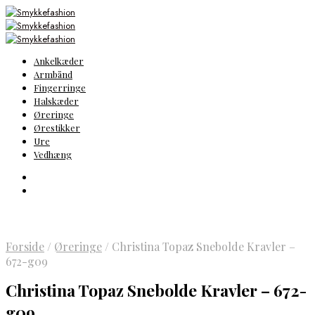
Ankelkæder
Armbånd
Fingerringe
Halskæder
Øreringe
Ørestikker
Ure
Vedhæng
Forside
/
Øreringe
/
Christina Topaz Snebolde Kravler –
672-g09
Christina Topaz Snebolde Kravler – 672-
g09