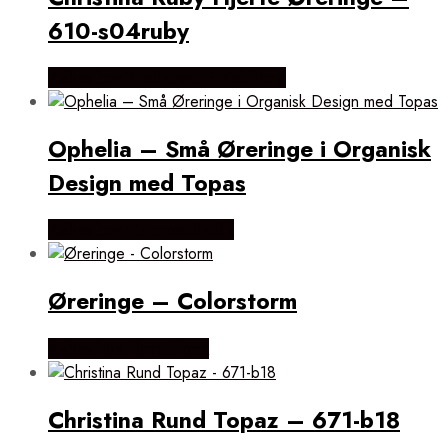
610-s04ruby
Købes hos Brodersen + Kobborg
Ophelia – Små Øreringe i Organisk
Design med Topas
Købes hos ninaroende.dk
Øreringe – Colorstorm
Købes hos Flora Fiona
Christina Rund Topaz – 671-b18