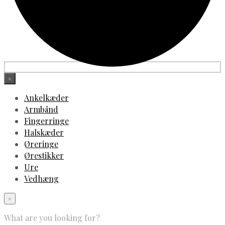
×
Ankelkæder
Armbånd
Fingerringe
Halskæder
Øreringe
Ørestikker
Ure
Vedhæng
×
What are you looking for?