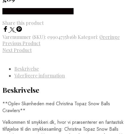
Købes hos Brodersen + Kobborg
Share this product
Varenummer (SKU):
e9904735b16b
Kategori:
Øreringe
Previous Product
Next Product
Beskrivelse
Yderligere information
Beskrivelse
**Oplev Skønheden med Christina Topaz Snow Balls
Crawlers**
Velkommen til smykkeri.dk, hvor vi præsenterer en fantastisk
tilføjelse til din smykkesamling: Christina Topaz Snow Balls