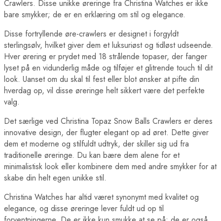
Crawlers. Disse unikke øreringe fra Christina Watches er ikke
bare smykker; de er en erklæring om stil og elegance.
Disse fortryllende øre-crawlers er designet i forgyldt
sterlingsølv, hvilket giver dem et luksuriøst og tidløst udseende.
Hver ørering er prydet med 18 strålende topaser, der fanger
lyset på en vidunderlig måde og tilføjer et glitrende touch til dit
look. Uanset om du skal til fest eller blot ønsker at pifte din
hverdag op, vil disse øreringe helt sikkert være det perfekte
valg.
Det særlige ved Christina Topaz Snow Balls Crawlers er deres
innovative design, der flugter elegant op ad øret. Dette giver
dem et moderne og stilfuldt udtryk, der skiller sig ud fra
traditionelle øreringe. Du kan bære dem alene for et
minimalistisk look eller kombinere dem med andre smykker for at
skabe din helt egen unikke stil.
Christina Watches har altid været synonymt med kvalitet og
elegance, og disse øreringe lever fuldt ud op til
forventningerne. De er ikke kun smukke at se på; de er også